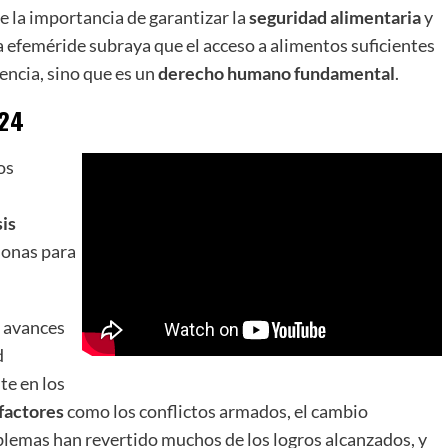
e la importancia de garantizar la
seguridad alimentaria
y
a efeméride subraya que el acceso a alimentos suficientes
vencia, sino que es un
derecho humano fundamental
.
024
os
sis
sonas para
s avances
d
te en los
factores
como los conflictos armados, el cambio
oblemas han revertido muchos de los logros alcanzados, y