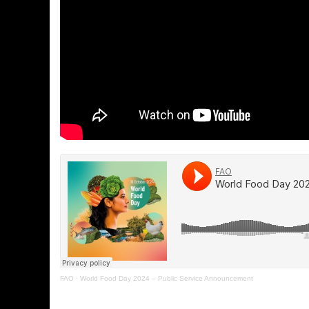
FAO
·
World Food Day 2024 – Public Service Announcement