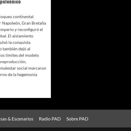
apoleónico
loqueo continental
r Napoleón, Gran Bretaña
imperio y reconfiguró el
bal. El aislamiento
lsó la conquista
ro también dejó al
los límites del modelo
breproducción,
 malestar social marcaron
terno de la hegemonía
io
cio:
as & Escenarios
Radio PAD
Sobre PAD