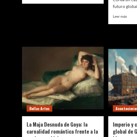
más
futuro globa
sobre
¿Desayunás
Leer
Leer más
bien?
más
Claves
sobre
para
Corea
arrancar
del
el
Sur
día
enfre
con
un
energía
futur
y
demog
salud
alarm
su
pobla
podrí
reduci
al
Bellas Artes
Acontecimie
15%
en
un
La Maja Desnuda de Goya: la
Imperio y 
siglo
carnalidad romántica frente a la
global de 