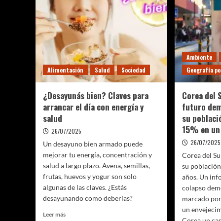
Ambiente
Alimentación
Salud
Sociedad
Geografía po
¿Desayunás bien? Claves para
Corea del 
arrancar el día con energía y
futuro dem
salud
su poblaci
15% en un 
26/07/2025
26/07/2025
Un desayuno bien armado puede
mejorar tu energía, concentración y
Corea del Su
salud a largo plazo. Avena, semillas,
su población
frutas, huevos y yogur son solo
años. Un inf
algunas de las claves. ¿Estás
colapso demo
desayunando como deberías?
marcado por 
un envejecim
Leer
Leer más
Corea un cas