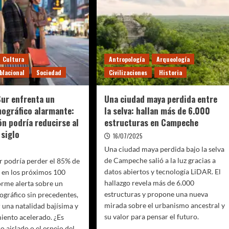
Cultura
Antropología
Arqueología
blacional
Sociedad
Civilizaciones
Historia
Sur enfrenta un
Una ciudad maya perdida entre
ográfico alarmante:
la selva: hallan más de 6.000
ón podría reducirse al
estructuras en Campeche
siglo
16/07/2025
Una ciudad maya perdida bajo la selva
de Campeche salió a la luz gracias a
r podría perder el 85% de
datos abiertos y tecnología LiDAR. El
 en los próximos 100
hallazgo revela más de 6.000
orme alerta sobre un
estructuras y propone una nueva
gráfico sin precedentes,
mirada sobre el urbanismo ancestral y
una natalidad bajísima y
su valor para pensar el futuro.
iento acelerado. ¿Es
o aislado o el espejo del