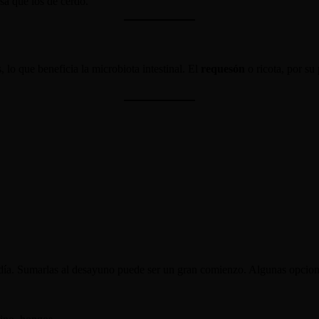
sa que los de cerdo.
 lo que beneficia la microbiota intestinal. El
requesón
o ricota, por su
día. Sumarlas al desayuno puede ser un gran comienzo. Algunas opcion