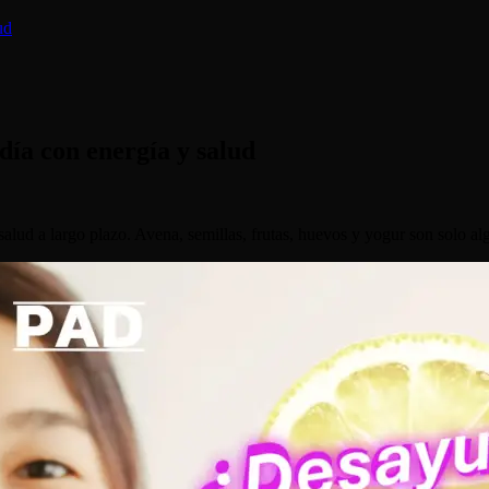
ud
día con energía y salud
lud a largo plazo. Avena, semillas, frutas, huevos y yogur son solo a