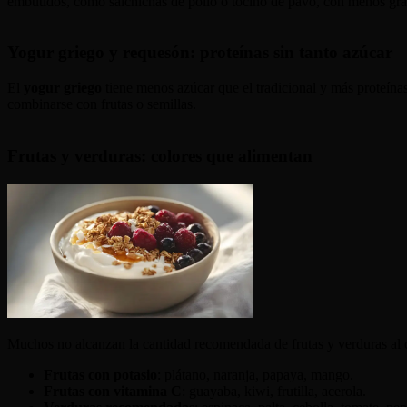
embutidos, como salchichas de pollo o tocino de pavo, con menos gra
Yogur griego y requesón: proteínas sin tanto azúcar
El
yogur griego
tiene menos azúcar que el tradicional y más proteínas,
combinarse con frutas o semillas.
Frutas y verduras: colores que alimentan
Muchos no alcanzan la cantidad recomendada de frutas y verduras al 
Frutas con potasio
: plátano, naranja, papaya, mango.
Frutas con vitamina C
: guayaba, kiwi, frutilla, acerola.