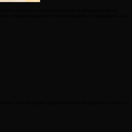
rta
. No solo pone en marcha el metabolismo después del ayuno
umen: un buen desayuno no es solo combustible, es estrategia de vida.
tiempo. También ayuda a regular los niveles de glucosa y colesterol, y