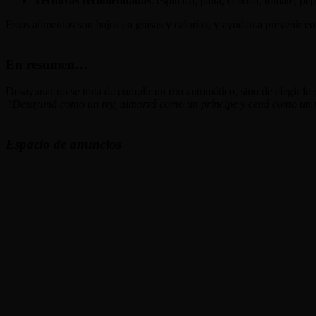
Verduras recomendadas
: espinaca, palta, cebolla, tomate, pe
Estos alimentos son bajos en grasas y calorías, y ayudan a prevenir e
En resumen…
Desayunar no se trata de cumplir un rito automático, sino de elegir l
“Desayuná como un rey, almorzá como un príncipe y cená como un
Espacio de anuncios