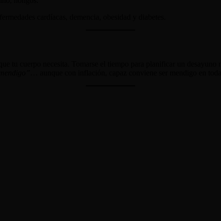
pino, hongos.
nfermedades cardíacas, demencia, obesidad y diabetes.
o que tu cuerpo necesita. Tomarse el tiempo para planificar un desayuno 
 mendigo”
… aunque con inflación, capaz conviene ser mendigo en toda