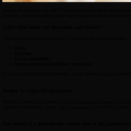
¿Desayuno o mate y a la calle? La primera comida del día sigue siendo
nocturno, sino que también puede marcar la diferencia en nuestra ener
¿Qué debe tener un desayuno saludable?
Los especialistas coinciden en que el desayuno ideal debe contener:
Fibra
Proteínas
Grasas saludables
Micronutrientes (vitaminas y minerales)
¿La clave? Elegir bien los alimentos. Acá te dejamos algunas opciones
Avena: la reina del desayuno
Versátil, económica y poderosa. La avena es un grano integral con alt
contiene antioxidantes, hierro, zinc y manganeso. ¿Sos celíaco? Hay v
Pan integral y germinado: mejor que el de panadería