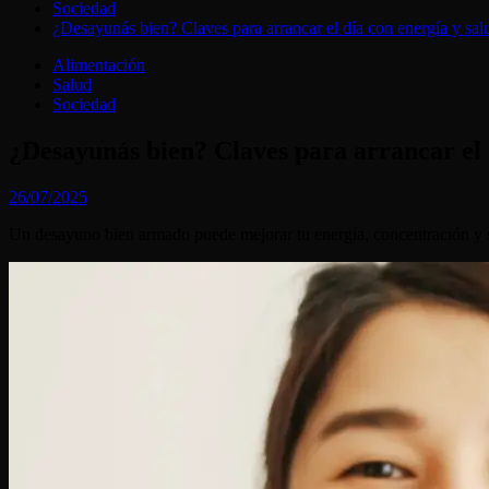
Sociedad
¿Desayunás bien? Claves para arrancar el día con energía y sal
Alimentación
Salud
Sociedad
¿Desayunás bien? Claves para arrancar el 
26/07/2025
Un desayuno bien armado puede mejorar tu energía, concentración y sa