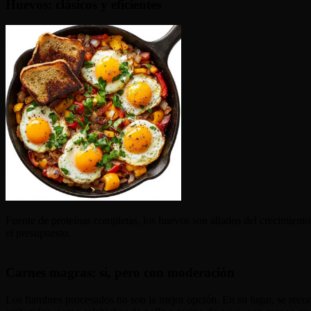
Huevos: clásicos y eficientes
Fuente de proteínas completas, los huevos son aliados del crecimiento
el presupuesto.
Carnes magras: sí, pero con moderación
Los fiambres procesados no son la mejor opción. En su lugar, se re