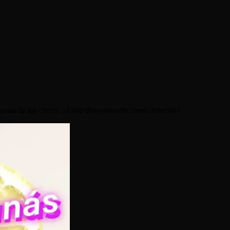
lgunas de las claves. ¿Estás desayunando como deberías?