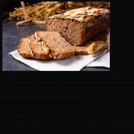
El pan blanco de panadería está lleno de harinas refinadas que eleva
picos de azúcar. Dos rebanadas pueden aportar hasta
8 g de fibra y 1
Semillas: pequeñas pero potentes
Chía
: rica en fibra soluble, crea una especie de gel que ralentiz
Quínoa
: aunque se la suele usar como reemplazo del arroz, tam