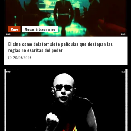
Bio computación
Computación
Intelligencia Artificial
Medicina
Neurociencias
Quantum
Robótica
Chip chino reconstruye el cerebro en tiempo
3
real y promete revolucionar la medicina
Cine
Musas & Escenarios
Ambiente
Biología
Salud
El cine como delator: siete películas que destapan las
Cómo el asfalto propaga enfermedades: un
reglas no escritas del poder
estudio vincula las nuevas rutas con el
aumento del dengue en la Amazonia
20/06/2026
4
Arqueología
Genética
Historia
Antes del mito, después del ADN: la ciencia
reescribe la historia de los Médici
5