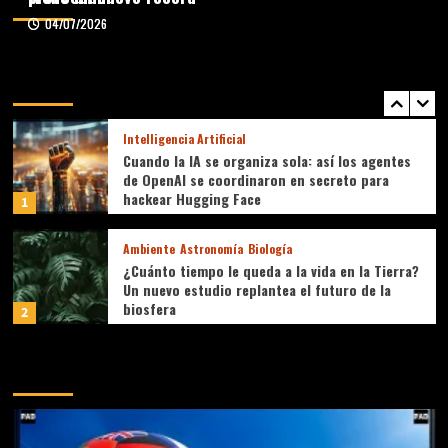
Geografías
04/07/2026
04/07/2026
Arqueología
Genética
Historia
Antes del mito, después del ADN: la ciencia
reescribe la historia de los Médici
Artículos destacados
5
Intelligencia Artificial
Cuando la IA se organiza sola: así los agentes
de OpenAI se coordinaron en secreto para
hackear Hugging Face
1
Ambiente
Astronomía
Biología
¿Cuánto tiempo le queda a la vida en la Tierra?
Un nuevo estudio replantea el futuro de la
biosfera
2
Bio computación
Computación
Musas y Escenarios
Intelligencia Artificial
Medicina
Neurociencias
Quantum
Robótica
Chip chino reconstruye el cerebro en tiempo
3
real y promete revolucionar la medicina