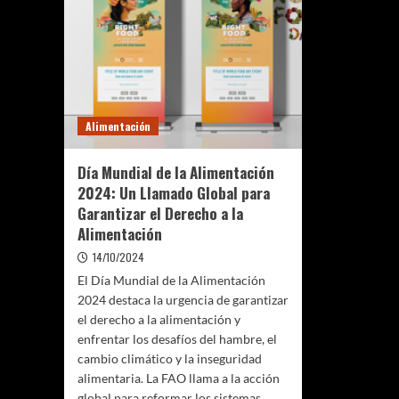
Alimentación
Día Mundial de la Alimentación
2024: Un Llamado Global para
Garantizar el Derecho a la
Alimentación
14/10/2024
El Día Mundial de la Alimentación
2024 destaca la urgencia de garantizar
el derecho a la alimentación y
enfrentar los desafíos del hambre, el
cambio climático y la inseguridad
alimentaria. La FAO llama a la acción
global para reformar los sistemas