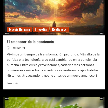
inteligencia
artificial:
nace
una
nueva
generación
Especie Humana
Filosofía
Realidades
de
seguridad
para
El amanecer de la conciencia
la
07/03/2026
era
de
Vivimos un tiempo de transformación profunda. Más allá de la
los
política o la tecnología, algo está cambiando en la conciencia
datos
humana. Entre crisis y revelaciones, cada vez más personas
comienzan a mirar hacia adentro y a cuestionar viejos hábitos.
¿Estamos atravesando la noche antes de un nuevo amanecer?
Leer
Leer más
más
sobre
El
amanecer
de