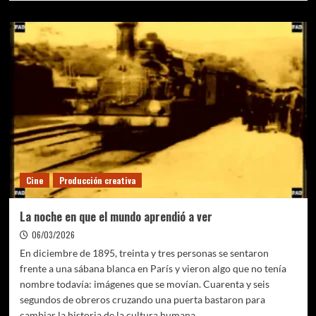
sobre
La
babosa
solar:
el
extraño
animal
que
“roba”
la
fotosíntesis
Cine
Producción creativa
La noche en que el mundo aprendió a ver
06/03/2026
En diciembre de 1895, treinta y tres personas se sentaron
frente a una sábana blanca en París y vieron algo que no tenía
nombre todavía: imágenes que se movían. Cuarenta y seis
segundos de obreros cruzando una puerta bastaron para
cambiar la historia de la cultura humana.