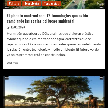
Cultura
Tecnología
Tendencias
El planeta contraataca: 12 tecnologías que están
cambiando las reglas del juego ambiental
16/03/2026
Hormigón que absorbe CO₂, enzimas que digieren plástico,
aviones que solo emiten vapor de agua, carreteras que se
reparan solas. Doce innovaciones reales que están redefiniendo
la relación entre tecnología y medio ambiente. El futuro verde
ya no es promesa: está en construcción.
Leer
Leer más
más
sobre
El
planeta
contraataca:
12
tecnologías
que
están
cambiando