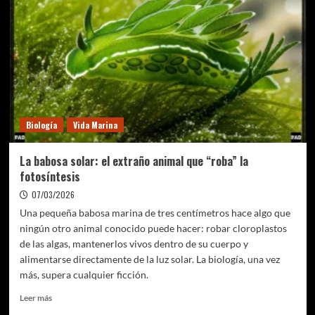
la
conciencia
Biología
Vida Marina
La babosa solar: el extraño animal que “roba” la
fotosíntesis
07/03/2026
Una pequeña babosa marina de tres centímetros hace algo que
ningún otro animal conocido puede hacer: robar cloroplastos
de las algas, mantenerlos vivos dentro de su cuerpo y
alimentarse directamente de la luz solar. La biología, una vez
más, supera cualquier ficción.
Leer
Leer más
más