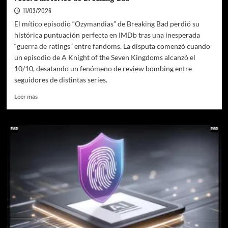
11/03/2026
El mítico episodio “Ozymandias” de Breaking Bad perdió su
histórica puntuación perfecta en IMDb tras una inesperada
“guerra de ratings” entre fandoms. La disputa comenzó cuando
un episodio de A Knight of the Seven Kingdoms alcanzó el
10/10, desatando un fenómeno de review bombing entre
seguidores de distintas series.
Leer
Leer más
más
sobre
La
guerra
de
las
series:
cómo
los
fans
derribaron
un
récord