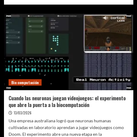
más
sobre
IA
y
empleo
tecnológico:
menos
apocalipsis,
más
transformación
Bio computación
Cuando las neuronas juegan videojuegos: el experimento
que abre la puerta a la biocomputación
13/03/2026
Una empresa australiana logró que neuronas humanas
cultivadas en laboratorio aprendan a jugar videojuegos como
Doom. El experimento abre una nueva etapa en la