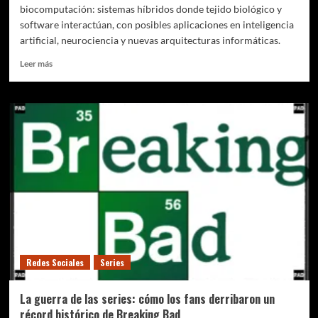
biocomputación: sistemas híbridos donde tejido biológico y
software interactúan, con posibles aplicaciones en inteligencia
artificial, neurociencia y nuevas arquitecturas informáticas.
Leer
Leer más
más
sobre
Cuando
las
neuronas
juegan
videojuegos:
el
experimento
que
abre
la
puerta
a
Redes Sociales
Series
la
biocomputación
La guerra de las series: cómo los fans derribaron un
récord histórico de Breaking Bad