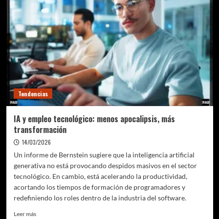
cocodrilo
del
Plioceno
reescribe
parte
de
la
historia
evolutiva
en
Tendencias
África
IA y empleo tecnológico: menos apocalipsis, más
transformación
14/03/2026
Un informe de Bernstein sugiere que la inteligencia artificial
generativa no está provocando despidos masivos en el sector
tecnológico. En cambio, está acelerando la productividad,
acortando los tiempos de formación de programadores y
redefiniendo los roles dentro de la industria del software.
Leer
Leer más