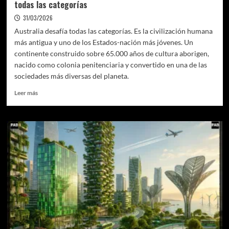
todas las categorías
31/03/2026
Australia desafía todas las categorías. Es la civilización humana
más antigua y uno de los Estados-nación más jóvenes. Un
continente construido sobre 65.000 años de cultura aborigen,
nacido como colonia penitenciaria y convertido en una de las
sociedades más diversas del planeta.
Leer
Leer más
más
sobre
PAÍS
POR
PAÍS:
Australia,
el
continente
que
desafía
todas
las
categorías