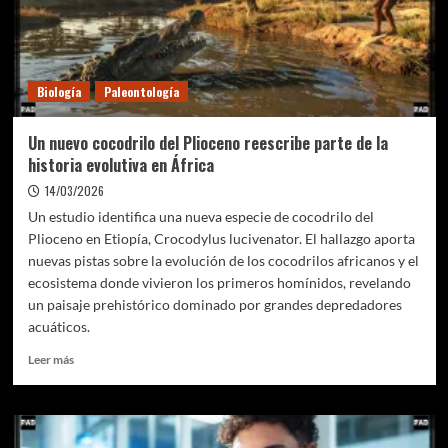
las
reglas
del
juego
Biología
Paleontología
ambiental
Un nuevo cocodrilo del Plioceno reescribe parte de la
historia evolutiva en África
14/03/2026
Un estudio identifica una nueva especie de cocodrilo del
Plioceno en Etiopía, Crocodylus lucivenator. El hallazgo aporta
nuevas pistas sobre la evolución de los cocodrilos africanos y el
ecosistema donde vivieron los primeros homínidos, revelando
un paisaje prehistórico dominado por grandes depredadores
acuáticos.
Leer
Leer más
más
sobre
Un
nuevo