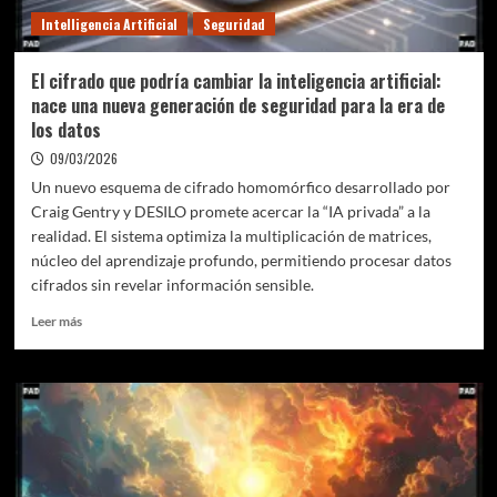
histórico
Intelligencia Artificial
Seguridad
de
Breaking
Bad
El cifrado que podría cambiar la inteligencia artificial:
nace una nueva generación de seguridad para la era de
los datos
09/03/2026
Un nuevo esquema de cifrado homomórfico desarrollado por
Craig Gentry y DESILO promete acercar la “IA privada” a la
realidad. El sistema optimiza la multiplicación de matrices,
núcleo del aprendizaje profundo, permitiendo procesar datos
cifrados sin revelar información sensible.
Leer
Leer más
más
sobre
El
cifrado
que
podría
cambiar
la