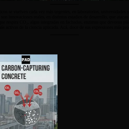
áticos se vuelven cada vez más urgentes, en laboratorios, universidade
n: son innovaciones reales, en distintos estadios de desarrollo, que ata
e respira CO₂, algas integradas en fachadas, enzimas que devoran plás
más activas de la ciencia aplicada. Acá, doce de sus expresiones más pr