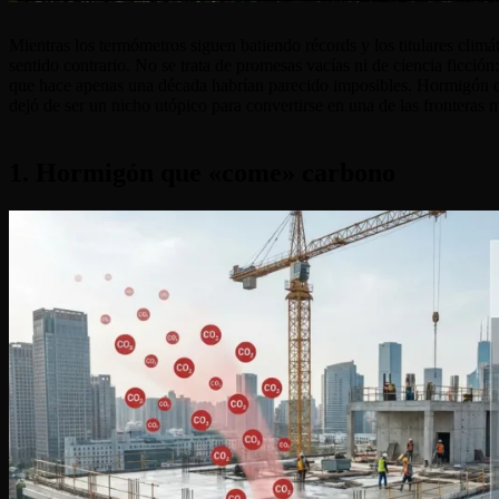
Mientras los termómetros siguen batiendo récords y los titulares clim
sentido contrario. No se trata de promesas vacías ni de ciencia ficció
que hace apenas una década habrían parecido imposibles. Hormigón qu
dejó de ser un nicho utópico para convertirse en una de las fronteras 
1. Hormigón que «come» carbono