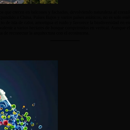
ustos que crecen en balcones y fachadas, devolviendo naturaleza al coraz
dido a China, Países Bajos y varios países asiáticos, no es solo estét
 de isla de calor, amortigua el ruido y favorece la biodiversidad en e
quivalente a varios hectares de bosque comprimidos en vertical. Aunque 
 de reconectar la arquitectura con el ecosistema.