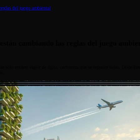
reglas del juego ambiental
 están cambiando las reglas del juego ambie
 solo emiten vapor de agua, carreteras que se reparan solas. Doce innov
ón.