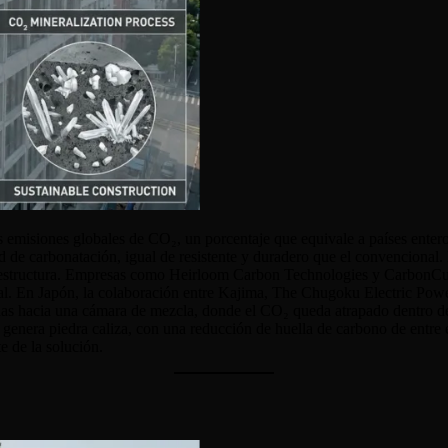
s emisiones globales de CO₂, un porcentaje que equivale a países ente
de carbonatación, igual de resistente y duradero que el convencional. 
 su estructura. Empresas como Heirloom Carbon Technologies y CarbonCu
ral. En Japón, la colaboración entre Kajima, The Chugoku Electric P
izadas hacia una cámara de mezcla, donde el CO₂ queda atrapado dentro
 genera piedra caliza, con una reducción de huella de carbono de entre
e de la solución.