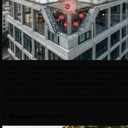
El cemento y el hormigón son responsables de alrededor del 8% de la
desarrolló un método para producir hormigón sostenible con capacidad 
el proceso de fraguado, este material lo absorbe y lo mineraliza en
que captura CO₂ del aire, integrándolo permanentemente como mine
fabrica sus propias estructuras usando emisiones industriales canal
portlandita, un mineral rico en hidróxido de calcio que absorbe CO₂ y
planeta, podría dejar de ser parte del problema para convertirse en part
2. Bosques verticales