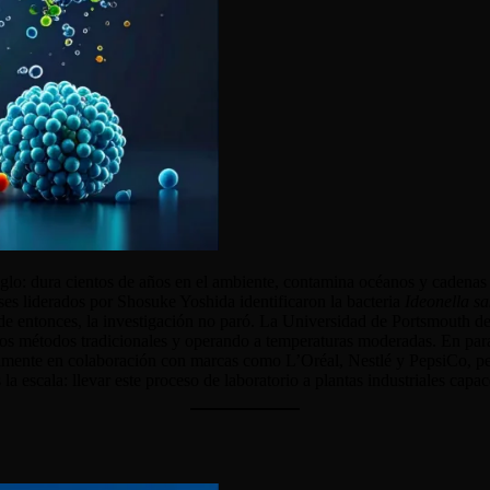
iglo: dura cientos de años en el ambiente, contamina océanos y cadenas 
ses liderados por Shosuke Yoshida identificaron la bacteria
Ideonella sa
de entonces, la investigación no paró. La Universidad de Portsmouth
los métodos tradicionales y operando a temperaturas moderadas. En para
mente en colaboración con marcas como L’Oréal, Nestlé y PepsiCo, permi
 la escala: llevar este proceso de laboratorio a plantas industriales cap