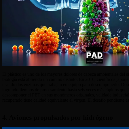
El plástico es uno de los mayores dolores de cabeza ambientales del s
biología está abriendo un camino distinto. En 2016, científicos japone
usando dos enzimas que trabajan en equipo para descomponerlo. Des
logrando tiempos de procesamiento hasta seis veces más rápidos que 
descomponer el PET en sus monómeros originales, validada industrial
recuperado tiene calidad equivalente al virgen. El desafío pendiente es
4. Aviones propulsados por hidrógeno