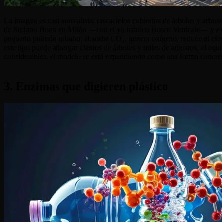
La imagen es casi surrealista: rascacielos cubiertos de árboles y arb
de Stefano Boeri en Milán —con el ya icónico Bosco Verticale— y expan
pequeño pulmón urbano: absorbe CO₂, genera oxígeno, reduce el efecto
este tipo puede albergar cientos de árboles y miles de arbustos, el e
considerables, el modelo se está expandiendo como una forma concreta
3. Enzimas que digieren plástico