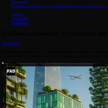
Tecnología
El planeta contraataca: 12 tecnologías que están cambiando las 
Cultura
Tecnología
Tendencias
El planeta contraataca: 12 tecnologías que
16/03/2026
Hormigón que absorbe CO₂, enzimas que digieren plástico, aviones que
medio ambiente. El futuro verde ya no es promesa: está en construcci