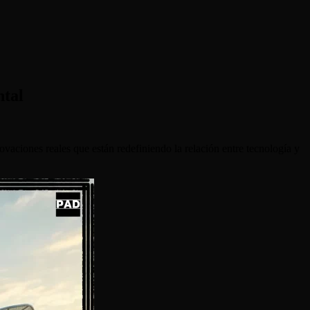
ntal
aciones reales que están redefiniendo la relación entre tecnología y