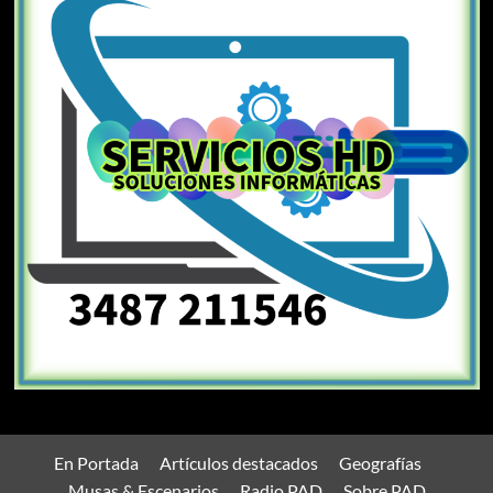
En Portada
Artículos destacados
Geografías
Musas & Escenarios
Radio PAD
Sobre PAD