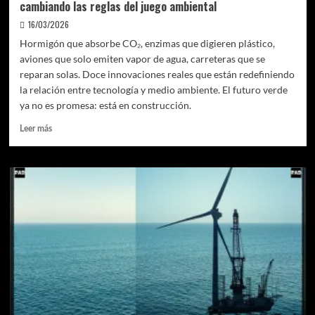
cambiando las reglas del juego ambiental
16/03/2026
Hormigón que absorbe CO₂, enzimas que digieren plástico,
aviones que solo emiten vapor de agua, carreteras que se
reparan solas. Doce innovaciones reales que están redefiniendo
la relación entre tecnología y medio ambiente. El futuro verde
ya no es promesa: está en construcción.
Leer
Leer más
más
sobre
El
planeta
contraataca:
12
tecnologías
que
están
cambiando
las
reglas
del
juego