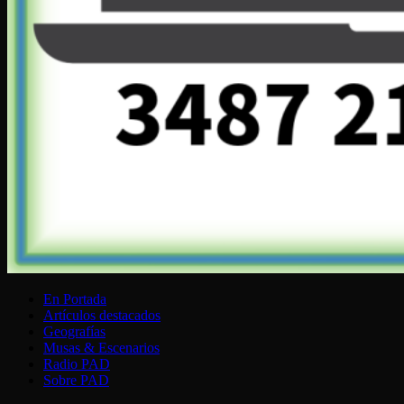
En Portada
Artículos destacados
Geografías
Musas & Escenarios
Radio PAD
Sobre PAD