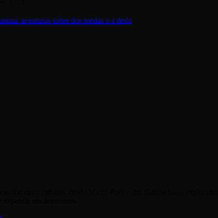
a! 🚴‍♂️✋
ntina: aventuras sobre dos ruedas o a dedo
onexión entre culturas, desde Marco Polo e Ibn Battuta hasta explorado
e expandir sus horizontes.
s