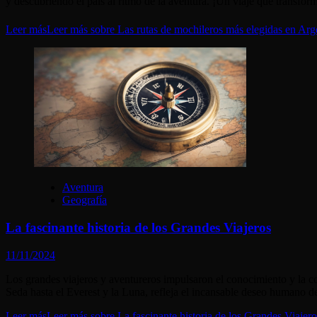
y descubriendo el país al ritmo de la aventura. ¡Un viaje que transform
Leer más
Leer más sobre Las rutas de mochileros más elegidas en Arge
Aventura
Geografía
La fascinante historia de los Grandes Viajeros
11/11/2024
Los grandes viajeros y aventureros impulsaron el conocimiento y la c
Seda hasta el Everest y la Luna, refleja el incansable deseo humano d
Leer más
Leer más sobre La fascinante historia de los Grandes Viajero