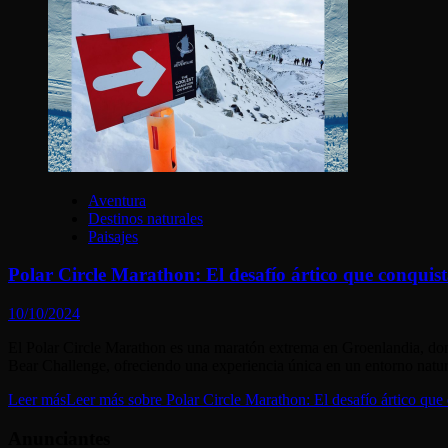
Aventura
Destinos naturales
Paisajes
Polar Circle Marathon: El desafío ártico que conquis
10/10/2024
El Polar Circle Marathon es una maratón extrema en Groenlandia, dond
Bear Challenge, ofreciendo una experiencia única en un entorno natura
Leer más
Leer más sobre Polar Circle Marathon: El desafío ártico que
Anunciantes