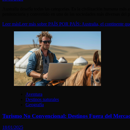
Australia desafía todas las categorías. Es la civilización humana má
penitenciaria y convertido en una de las sociedades más diversas del p
Leer más
Leer más sobre PAÍS POR PAÍS: Australia, el continente que 
Aventura
Destinos naturales
Geografía
Turismo No Convencional: Destinos Fuera del Mercad
18/01/2025