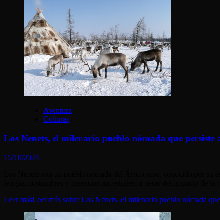
Aventura
Culturas
Los Nenets, el milenario pueblo nómada que persiste 
15/10/2024
Los Nenets son un pueblo nómada del Ártico ruso, conocido por su est
lengua, costumbres y creencias ancestrales, a pesar del impacto de la m
Leer más
Leer más sobre Los Nenets, el milenario pueblo nómada que 