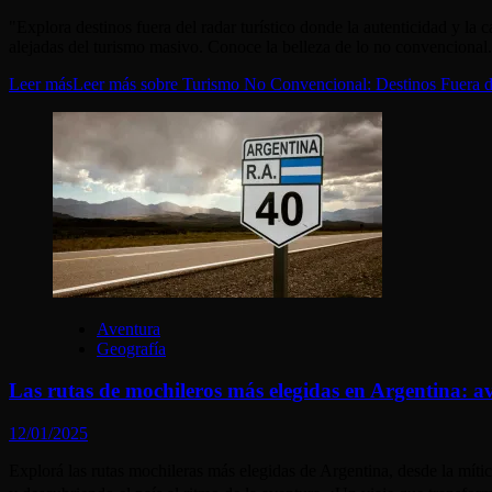
"Explora destinos fuera del radar turístico donde la autenticidad y l
alejadas del turismo masivo. Conoce la belleza de lo no convencional
Leer más
Leer más sobre Turismo No Convencional: Destinos Fuera d
Aventura
Geografía
Las rutas de mochileros más elegidas en Argentina: a
12/01/2025
Explorá las rutas mochileras más elegidas de Argentina, desde la mític