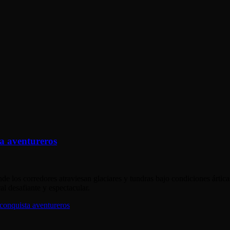
ta aventureros
e los corredores atraviesan glaciares y tundras bajo condiciones ártic
l desafiante y espectacular.
 conquista aventureros