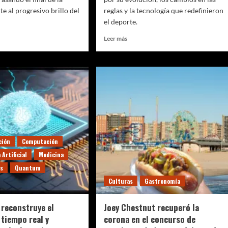
te al progresivo brillo del
reglas y la tecnología que redefinieron
el deporte.
Leer
Leer más
más
sobre
to
Historia
o
de
la
Copa
Mundial
de
Fútbol:
de
ción
Computación
un
?
experimento
 Artificial
Medicina
en
as
Quantum
Uruguay
Culturas
Gastronomía
io
al
ntea
mayor
espectáculo
 reconstruye el
Joey Chestnut recuperó la
o
deportivo
 tiempo real y
corona en el concurso de
del