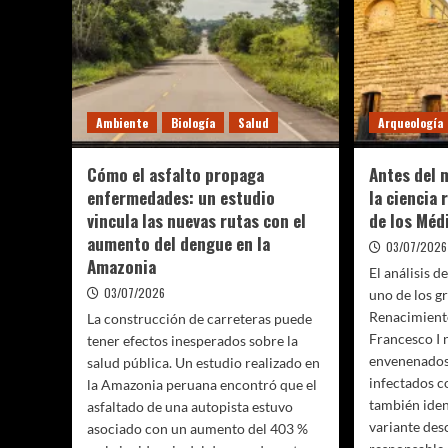
producto
tiemp
que
real
conquista
y
las
prome
redes
revol
con
la
un
Ambiente
Biología
Salud
Arqueología
medic
nombre
provocador
Cómo el asfalto propaga
Antes del 
enfermedades: un estudio
la ciencia 
vincula las nuevas rutas con el
de los Méd
aumento del dengue en la
03/07/2026
Amazonia
El análisis 
03/07/2026
uno de los g
Renacimiento
La construcción de carreteras puede
Francesco I 
tener efectos inesperados sobre la
envenenados
salud pública. Un estudio realizado en
infectados c
la Amazonia peruana encontró que el
también iden
asfaltado de una autopista estuvo
variante des
asociado con un aumento del 403 %