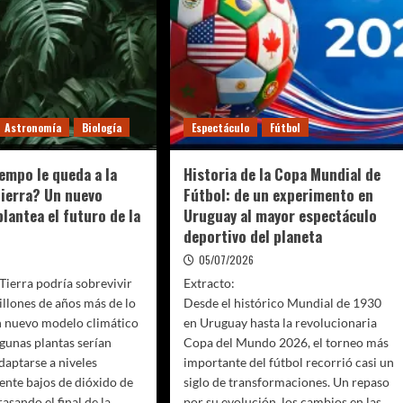
Astronomía
Biología
Espectáculo
Fútbol
empo le queda a la
Historia de la Copa Mundial de
 Tierra? Un nuevo
Fútbol: de un experimento en
lantea el futuro de la
Uruguay al mayor espectáculo
deportivo del planeta
05/07/2026
 Tierra podría sobrevivir
Extracto:
illones de años más de lo
Desde el histórico Mundial de 1930
n nuevo modelo climático
en Uruguay hasta la revolucionaria
lgunas plantas serían
Copa del Mundo 2026, el torneo más
daptarse a niveles
importante del fútbol recorrió casi un
nte bajos de dióxido de
siglo de transformaciones. Un repaso
asando el final de la
por su evolución, los cambios en las