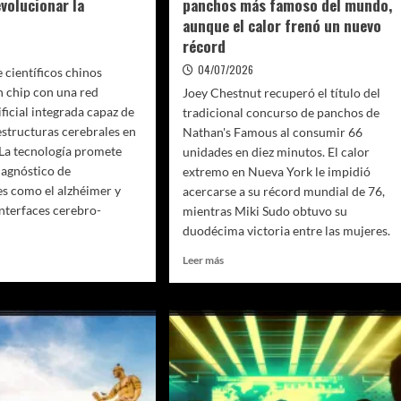
volucionar la
panchos más famoso del mundo,
planeta
ra
aunque el calor frenó un nuevo
récord
6
04/07/2026
 científicos chinos
n chip con una red
Joey Chestnut recuperó el título del
ficial integrada capaz de
tradicional concurso de panchos de
estructuras cerebrales en
Nathan's Famous al consumir 66
 La tecnología promete
unidades en diez minutos. El calor
diagnóstico de
extremo en Nueva York le impidió
s como el alzhéimer y
acercarse a su récord mundial de 76,
interfaces cerebro-
mientras Miki Sudo obtuvo su
duodécima victoria entre las mujeres.
Leer
Leer más
más
sobre
Joey
Chestnut
struye
recuperó
la
ro
corona
en