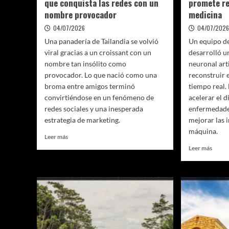
que conquista las redes con un
promete re
la
nombre provocador
medicina
biosfe
04/07/2026
04/07/202
Una panadería de Tailandia se volvió
Un equipo de
viral gracias a un croissant con un
desarrolló u
nombre tan insólito como
neuronal arti
provocador. Lo que nació como una
reconstruir 
broma entre amigos terminó
tiempo real.
convirtiéndose en un fenómeno de
acelerar el 
redes sociales y una inesperada
enfermedade
estrategia de marketing.
mejorar las 
máquina.
Leer
Leer más
más
Leer
Leer más
sobre
más
Croissant
sobre
«de
Chip
vello»
chino
en
recon
Tailandia:
el
el
cereb
insólito
en