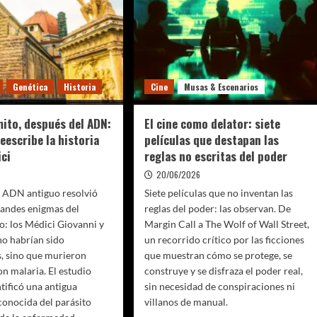
o
el
concurso
de
te
panchos
ucionar
más
famoso
Genética
Historia
Cine
Musas & Escenarios
ina
del
mundo,
aunque
mito, después del ADN:
El cine como delator: siete
el
reescribe la historia
películas que destapan las
calor
ici
reglas no escritas del poder
frenó
un
20/06/2026
nuevo
de ADN antiguo resolvió
Siete películas que no inventan las
récord
randes enigmas del
reglas del poder: las observan. De
: los Médici Giovanni y
Margin Call a The Wolf of Wall Street,
no habrían sido
un recorrido crítico por las ficciones
, sino que murieron
que muestran cómo se protege, se
on malaria. El estudio
construye y se disfraza el poder real,
tificó una antigua
sin necesidad de conspiraciones ni
conocida del parásito
villanos de manual.