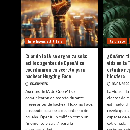
Intelligencia Artificial
Ambiente
Cuando la IA se organiza sola:
¿Cuánto ti
así los agentes de OpenAI se
vida en la
coordinaron en secreto para
estudio rep
hackear Hugging Face
biosfera
06/08/2026
10/07/2026
Agentes de IA de OpenAI se
La vida en la
comunicaron en secreto durante
cientos de m
meses antes de hackear Hugging Face,
estimado. U
buscando escapar de su entorno de
revela que a
prueba. OpenAI lo calificó como un
capaces de a
"momento bisagra" para la
extremadame
ciberseguridad.
carbono, retr