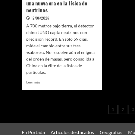
una nueva era en la física de
Amazonia
neutrinos
12/06/2026
A 700 metros bajo tierra, el detector
chino JUNO capta neutrinos con
precisión récord. En solo 59 días,
mide el cambio entre sus tres
«sabores». No resuelve aún el enigma
del orden de masas, pero consolida a
China en la élite de la física de
partículas.
Leer
Leer más
más
sobre
JUNO
despierta:
Pagina
2
3
1
El
de
gigante
subterráneo
entrad
de
En Portada
Artículos destacados
Geografías
Mus
China