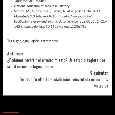
Japanese Folk Tradition
.
National Museum of Japanese History.
Simons, M., Minson, S. E., Sladen, A., et al. (2011).
The 2011
Magnitude 9.0 Tōhoku-Oki Earthquake: Merging Global-
Positioning-System and Seismic Data
.
Science
, 332(6036), 1421–
1425.
https://doi.org/10.1126/science.1206731
Tags:
geología
,
japón
,
terremotos
Navegación
Anterior:
¿Podemos revertir el envejecimiento? Un estudio sugiere que
de
sí… al menos biológicamente
entradas
Siguiente:
Generación Alfa: La socialización reinventada en mundos
virtuales
Más historias