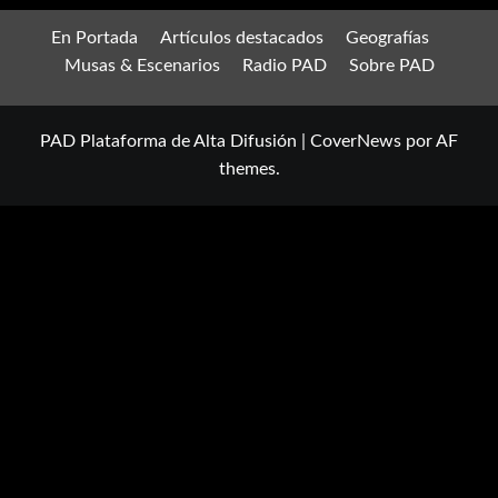
En Portada
Artículos destacados
Geografías
Musas & Escenarios
Radio PAD
Sobre PAD
PAD Plataforma de Alta Difusión
|
CoverNews
por AF
themes.