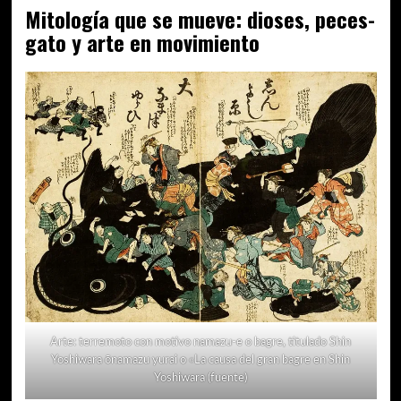
Mitología que se mueve: dioses, peces-
gato y arte en movimiento
Arte: terremoto con motivo namazu-e o bagre, titulado Shin
Yoshiwara ōnamazu yurai o «La causa del gran bagre en Shin
Yoshiwara (
fuente
)