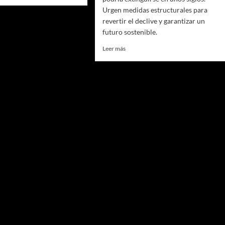
Urgen medidas estructurales para
motos
revertir el declive y garantizar un
futuro sostenible.
:
Leer
Leer más
más
sobre
Japón
y
la
la
cuenta
regresiva
hacia
una
crisis
demográfica
sin
precedentes