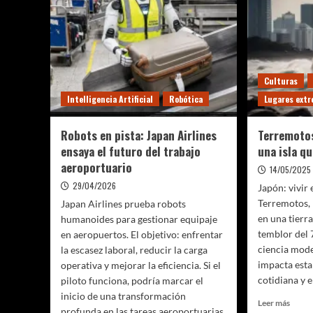
Culturas
Intelligencia Artificial
Robótica
Lugares ext
Robots en pista: Japan Airlines
Terremotos
ensaya el futuro del trabajo
una isla q
aeroportuario
14/05/2025
29/04/2026
Japón: vivir 
Terremotos, 
Japan Airlines prueba robots
en una tierra
humanoides para gestionar equipaje
temblor del 
en aeropuertos. El objetivo: enfrentar
ciencia mod
la escasez laboral, reducir la carga
impacta esta 
operativa y mejorar la eficiencia. Si el
cotidiana y 
piloto funciona, podría marcar el
inicio de una transformación
Leer
Leer más
profunda en las tareas aeroportuarias.