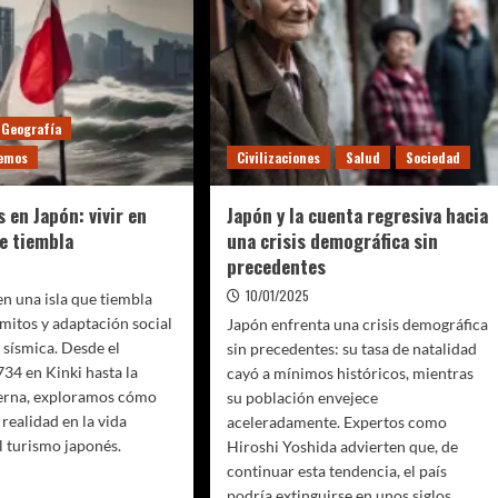
Geografía
remos
Civilizaciones
Salud
Sociedad
 en Japón: vivir en
Japón y la cuenta regresiva hacia
ue tiembla
una crisis demográfica sin
precedentes
10/01/2025
en una isla que tiembla
mitos y adaptación social
Japón enfrenta una crisis demográfica
 sísmica. Desde el
sin precedentes: su tasa de natalidad
734 en Kinki hasta la
cayó a mínimos históricos, mientras
erna, exploramos cómo
su población envejece
realidad en la vida
aceleradamente. Expertos como
el turismo japonés.
Hiroshi Yoshida advierten que, de
continuar esta tendencia, el país
podría extinguirse en unos siglos.