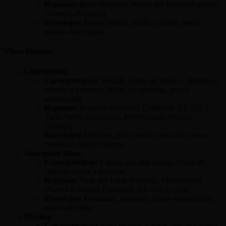
Regiones:
Rioja (España), Ribera del Duero (España),
Alentejo (Portugal).
Maridajes:
Jamón ibérico, paella, cordero asado,
quesos manchegos.
Vinos Blancos
Chardonnay
Características:
Versátil, puede ser ligero y afrutado o
robusto y cremoso. Notas de manzana, pera y
mantequilla.
Regiones:
Borgoña (Francia), California (EE.UU.),
Yarra Valley (Australia), Marlborough (Nueva
Zelanda).
Maridajes:
Mariscos, pollo asado, pasta con salsas
cremosas, quesos suaves.
Sauvignon Blanc
Características:
Ligero, con alta acidez. Notas de
cítricos, hierba y grosella.
Regiones:
Valle del Loira (Francia), Marlborough
(Nueva Zelanda), California (EE.UU.), Chile.
Maridajes:
Ensaladas, mariscos, platos vegetarianos,
queso de cabra.
Riesling
Características:
Varía de seco a dulce, con alta acidez.