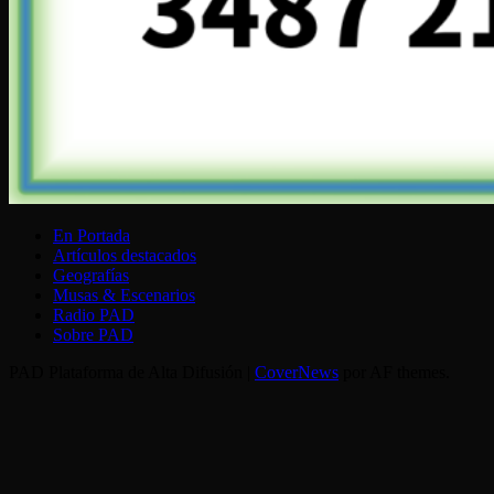
En Portada
Artículos destacados
Geografías
Musas & Escenarios
Radio PAD
Sobre PAD
PAD Plataforma de Alta Difusión
|
CoverNews
por AF themes.