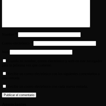
Nombre
*
Correo electrónico
*
Web
Guarda mi nombre, correo electrónico y web en este navegador
para la próxima vez que comente.
Recibir un correo electrónico con los siguientes comentarios a
esta entrada.
Recibir un correo electrónico con cada nueva entrada.
Anunciantes