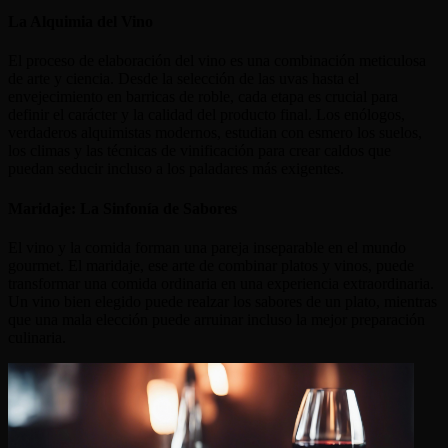
La Alquimia del Vino
El proceso de elaboración del vino es una combinación meticulosa
de arte y ciencia. Desde la selección de las uvas hasta el
envejecimiento en barricas de roble, cada etapa es crucial para
definir el carácter y la calidad del producto final. Los enólogos,
verdaderos alquimistas modernos, estudian con esmero los suelos,
los climas y las técnicas de vinificación para crear caldos que
puedan seducir incluso a los paladares más exigentes.
Maridaje: La Sinfonía de Sabores
El vino y la comida forman una pareja inseparable en el mundo
gourmet. El maridaje, ese arte de combinar platos y vinos, puede
transformar una comida ordinaria en una experiencia extraordinaria.
Un vino bien elegido puede realzar los sabores de un plato, mientras
que una mala elección puede arruinar incluso la mejor preparación
culinaria.