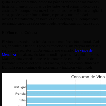
gusto. El color del vino, desde los pálidos dorados de los blancos
hasta los intensos púrpuras de los tintos, es el primer indicio de su
carácter. El bouquet, esa mezcla de aromas que se liberan al agitar la
copa, puede evocar frutas, flores, especias y una infinidad de
matices. Y finalmente, en boca, el vino despliega su complejidad,
revelando capas de sabor que pueden evolucionar con cada sorbo.
El Vino como Cultura
El vino no es solo una bebida, es una manifestación cultural. Cada
región vinícola tiene sus propias tradiciones, sus propias historias y
sus propios secretos. En Argentina, por ejemplo,
los vinos de
Mendoza
han alcanzado fama mundial gracias a la calidad de sus
Malbecs, una variedad que se ha convertido en un símbolo de la
identidad vinícola del país. En Francia, regiones como Burdeos y
Borgoña son sinónimos de excelencia y tradición vitivinícola.