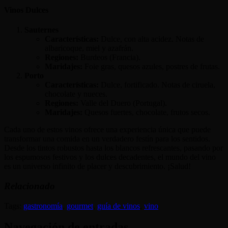
Vinos Dulces
Sauternes
Características:
Dulce, con alta acidez. Notas de
albaricoque, miel y azafrán.
Regiones:
Burdeos (Francia).
Maridajes:
Foie gras, quesos azules, postres de frutas.
Porto
Características:
Dulce, fortificado. Notas de ciruela,
chocolate y nueces.
Regiones:
Valle del Duero (Portugal).
Maridajes:
Quesos fuertes, chocolate, frutos secos.
Cada uno de estos vinos ofrece una experiencia única que puede
transformar una comida en un verdadero festín para los sentidos.
Desde los tintos robustos hasta los blancos refrescantes, pasando por
los espumosos festivos y los dulces decadentes, el mundo del vino
es un universo infinito de placer y descubrimiento. ¡Salud!
Relacionado
Tags:
gastronomía
,
gourmet
,
guía de vinos
,
vino
Navegación de entradas