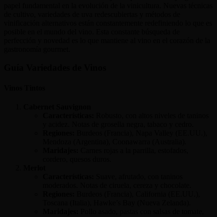
papel fundamental en la evolución de la vinicultura. Nuevas técnicas
de cultivo, variedades de uva redescubiertas y métodos de
vinificación alternativos están constantemente redefiniendo lo que es
posible en el mundo del vino. Esta constante búsqueda de
perfección y novedad es lo que mantiene al vino en el corazón de la
gastronomía gourmet.
Guía Variedades de Vinos
Vinos Tintos
Cabernet Sauvignon
Características:
Robusto, con altos niveles de taninos
y acidez. Notas de grosella negra, tabaco y cedro.
Regiones:
Burdeos (Francia), Napa Valley (EE.UU.),
Mendoza (Argentina), Coonawarra (Australia).
Maridajes:
Carnes rojas a la parrilla, estofados,
cordero, quesos duros.
Merlot
Características:
Suave, afrutado, con taninos
moderados. Notas de ciruela, cereza y chocolate.
Regiones:
Burdeos (Francia), California (EE.UU.),
Toscana (Italia), Hawke’s Bay (Nueva Zelanda).
Maridajes:
Pollo asado, pastas con salsas de tomate,