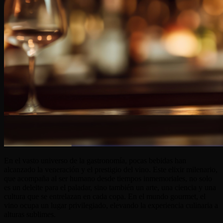
En el vasto universo de la gastronomía, pocas bebidas han
alcanzado la veneración y el prestigio del vino. Este elixir milenario,
que acompaña al ser humano desde tiempos inmemoriales, no solo
es un deleite para el paladar, sino también un arte, una ciencia y una
cultura que se entrelazan en cada copa. En el mundo gourmet, el
vino ocupa un lugar privilegiado, elevando la experiencia culinaria a
alturas sublimes.