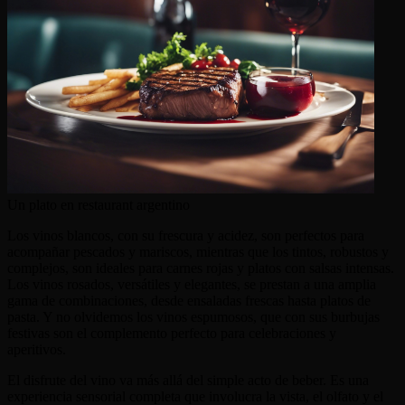
Un plato en restaurant argentino
Los vinos blancos, con su frescura y acidez, son perfectos para
acompañar pescados y mariscos, mientras que los tintos, robustos y
complejos, son ideales para carnes rojas y platos con salsas intensas.
Los vinos rosados, versátiles y elegantes, se prestan a una amplia
gama de combinaciones, desde ensaladas frescas hasta platos de
pasta. Y no olvidemos los vinos espumosos, que con sus burbujas
festivas son el complemento perfecto para celebraciones y
aperitivos.
El disfrute del vino va más allá del simple acto de beber. Es una
experiencia sensorial completa que involucra la vista, el olfato y el