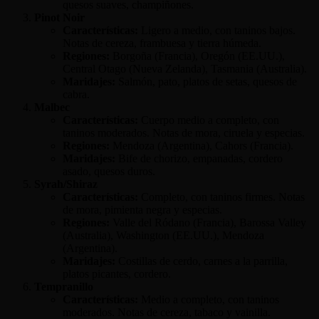
quesos suaves, champiñones.
Pinot Noir
Características:
Ligero a medio, con taninos bajos.
Notas de cereza, frambuesa y tierra húmeda.
Regiones:
Borgoña (Francia), Oregón (EE.UU.),
Central Otago (Nueva Zelanda), Tasmania (Australia).
Maridajes:
Salmón, pato, platos de setas, quesos de
cabra.
Malbec
Características:
Cuerpo medio a completo, con
taninos moderados. Notas de mora, ciruela y especias.
Regiones:
Mendoza (Argentina), Cahors (Francia).
Maridajes:
Bife de chorizo, empanadas, cordero
asado, quesos duros.
Syrah/Shiraz
Características:
Completo, con taninos firmes. Notas
de mora, pimienta negra y especias.
Regiones:
Valle del Ródano (Francia), Barossa Valley
(Australia), Washington (EE.UU.), Mendoza
(Argentina).
Maridajes:
Costillas de cerdo, carnes a la parrilla,
platos picantes, cordero.
Tempranillo
Características:
Medio a completo, con taninos
moderados. Notas de cereza, tabaco y vainilla.