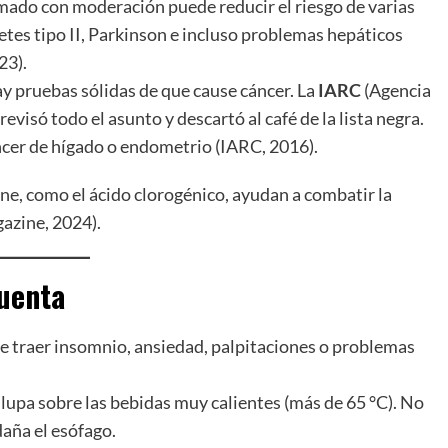
mado con moderación puede reducir el riesgo de varias
tes tipo II, Parkinson e incluso problemas hepáticos
23).
hay pruebas sólidas de que cause cáncer. La
IARC
(Agencia
evisó todo el asunto y descartó al café de la lista negra.
áncer de hígado o endometrio (IARC, 2016).
ene, como el ácido clorogénico, ayudan a combatir la
gazine, 2024).
cuenta
 traer insomnio, ansiedad, palpitaciones o problemas
 lupa sobre las bebidas muy calientes (más de 65 °C). No
 daña el esófago.