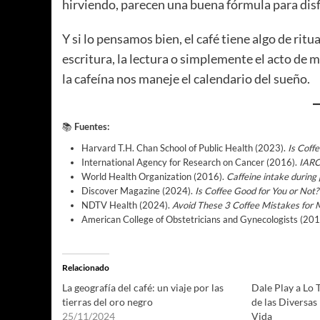
hirviendo, parecen una buena fórmula para disf
Y si lo pensamos bien, el café tiene algo de rit
escritura, la lectura o simplemente el acto de 
la cafeína nos maneje el calendario del sueño.
📚
Fuentes:
Harvard T.H. Chan School of Public Health (2023).
Is Coff
International Agency for Research on Cancer (2016).
IARC
World Health Organization (2016).
Caffeine intake during
Discover Magazine (2024).
Is Coffee Good for You or Not?
NDTV Health (2024).
Avoid These 3 Coffee Mistakes for
American College of Obstetricians and Gynecologists (20
Relacionado
La geografía del café: un viaje por las
Dale Play a Lo 
tierras del oro negro
de las Diversas
25/11/2024
Vida