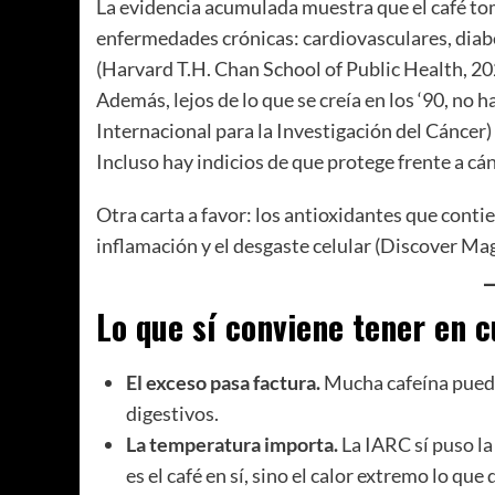
La evidencia acumulada muestra que el café to
enfermedades crónicas: cardiovasculares, diabe
(Harvard T.H. Chan School of Public Health, 20
Además, lejos de lo que se creía en los ‘90, no 
Internacional para la Investigación del Cáncer) r
Incluso hay indicios de que protege frente a c
Otra carta a favor: los antioxidantes que conti
inflamación y el desgaste celular (Discover Ma
Lo que sí conviene tener en 
El exceso pasa factura.
Mucha cafeína puede
digestivos.
La temperatura importa.
La IARC sí puso la
es el café en sí, sino el calor extremo lo que