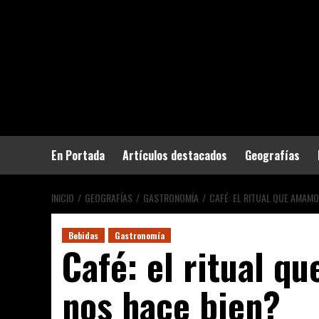
Saltar
al
contenido
En Portada
Artículos destacados
Geografías
INICIO
GEOGRAFÍAS
GASTRONOMÍA
CAFÉ: EL RITUAL QUE AMAM
Bebidas
Gastronomía
Café: el ritual 
nos hace bien?