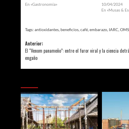
En «Gastronomía»
10/04/2024
En «Musas & Es
Tags:
antioxidantes
,
beneficios
,
café
,
embarazo
,
IARC
,
OMS
Navegación
Anterior:
El “Venom panameño”: entre el furor viral y la ciencia detr
de
engaño
entradas
Más historias