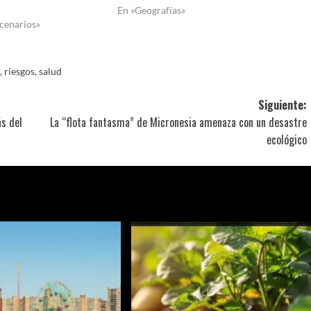
En «Geografías»
cenarios»
,
riesgos
,
salud
Siguiente:
ás del
La “flota fantasma” de Micronesia amenaza con un desastre
ecológico