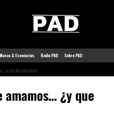
Musas & Escenarios
Radio PAD
Sobre PAD
OS… ¿Y QUE NOS HACE BIEN?
que amamos… ¿y que