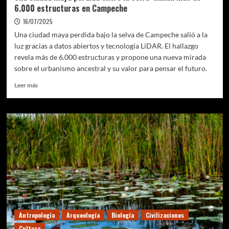
6.000 estructuras en Campeche
16/07/2025
Una ciudad maya perdida bajo la selva de Campeche salió a la
luz gracias a datos abiertos y tecnología LiDAR. El hallazgo
revela más de 6.000 estructuras y propone una nueva mirada
sobre el urbanismo ancestral y su valor para pensar el futuro.
Leer
Leer más
más
sobre
Una
ciudad
maya
perdida
entre
la
selva:
hallan
más
de
6.000
Antropología
Arqueología
Biología
Civilizaciones
estructuras
Cultura