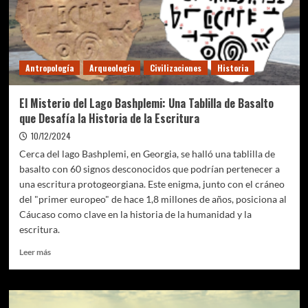
los
calusa:
un
enigma
arqueológico
Antropología
Arqueología
Civilizaciones
Historia
El Misterio del Lago Bashplemi: Una Tablilla de Basalto
que Desafía la Historia de la Escritura
10/12/2024
Cerca del lago Bashplemi, en Georgia, se halló una tablilla de
basalto con 60 signos desconocidos que podrían pertenecer a
una escritura protogeorgiana. Este enigma, junto con el cráneo
del "primer europeo" de hace 1,8 millones de años, posiciona al
Cáucaso como clave en la historia de la humanidad y la
escritura.
Leer
Leer más
más
sobre
El
Misterio