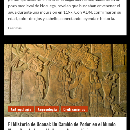
pozo medieval de Noruega, revelan que buscaban envenenar el
agua durante una incursión en 1197. Con ADN, confirmaron su
edad, color de ojos y cabello, conectando leyenda e historia.
Leer
Leer más
más
sobre
Identifican
al
‘Hombre
del
Pozo’
en
una
Saga
Nórdica:
Un
hallazgo
de
Antropología
Arqueología
Civilizaciones
900
años
bajo
El Misterio de Ucanal: Un Cambio de Poder en el Mundo
el