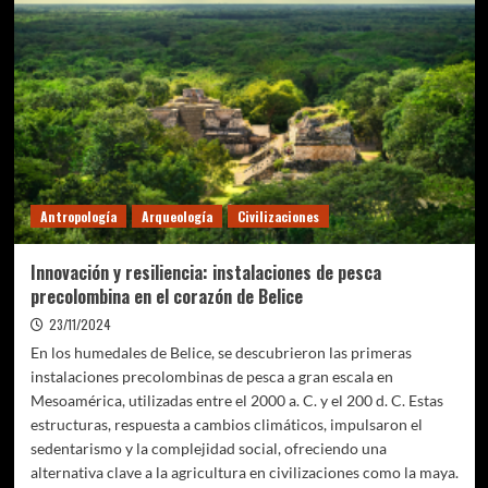
del
Lago
Bashplemi:
Una
Tablilla
de
Basalto
que
Desafía
la
Antropología
Arqueología
Civilizaciones
Historia
de
la
Innovación y resiliencia: instalaciones de pesca
Escritura
precolombina en el corazón de Belice
23/11/2024
En los humedales de Belice, se descubrieron las primeras
instalaciones precolombinas de pesca a gran escala en
Mesoamérica, utilizadas entre el 2000 a. C. y el 200 d. C. Estas
estructuras, respuesta a cambios climáticos, impulsaron el
sedentarismo y la complejidad social, ofreciendo una
alternativa clave a la agricultura en civilizaciones como la maya.