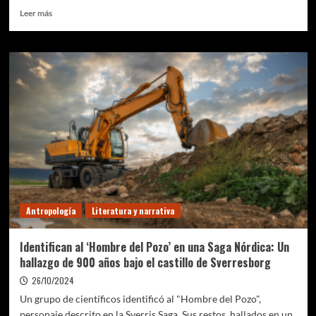
Leer
Leer más
más
sobre
Innovación
y
resiliencia:
instalaciones
de
pesca
precolombina
en
el
corazón
de
Belice
Antropología
Literatura y narrativa
Identifican al ‘Hombre del Pozo’ en una Saga Nórdica: Un
hallazgo de 900 años bajo el castillo de Sverresborg
26/10/2024
Un grupo de científicos identificó al "Hombre del Pozo",
personaje descrito en la Sverris Saga. Sus restos, hallados en un