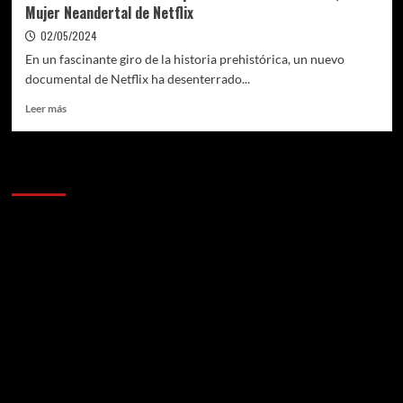
Mujer Neandertal de Netflix
02/05/2024
En un fascinante giro de la historia prehistórica, un nuevo
documental de Netflix ha desenterrado...
Leer
Leer más
más
sobre
Descubrimientos
Anunciantes
de
una
Época
Remota:
Shanidar
Z,
la
Mujer
Neandertal
de
Netflix