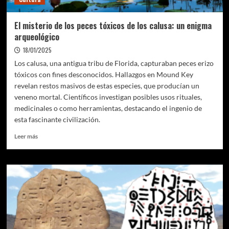
en
Campeche
El misterio de los peces tóxicos de los calusa: un enigma
arqueológico
18/01/2025
Los calusa, una antigua tribu de Florida, capturaban peces erizo
tóxicos con fines desconocidos. Hallazgos en Mound Key
revelan restos masivos de estas especies, que producían un
veneno mortal. Científicos investigan posibles usos rituales,
medicinales o como herramientas, destacando el ingenio de
esta fascinante civilización.
Leer
Leer más
más
sobre
El
misterio
de
los
peces
tóxicos
de