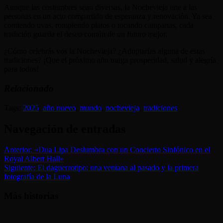
Aunque las costumbres sean diversas, la Nochevieja une a las
personas en un acto compartido de esperanza y renovación. Ya sea
comiendo uvas, rompiendo platos o tocando campanas, cada
tradición guarda el deseo común de un futuro mejor.
¿Cómo celebrás vos la Nochevieja? ¿Adoptarías alguna de estas
tradiciones? ¡Que el próximo año traiga prosperidad, salud y alegría
para todos!
Relacionado
Tags:
2025
,
año nuevo
,
mundo
,
nochevieja
,
tradiciones
Navegación de entradas
Anterior:
«Dua Lipa Deslumbra con un Concierto Sinfónico en el
Royal Albert Hall»
Siguiente:
El daguerrotipo: una ventana al pasado y la primera
fotografía de la Luna
Más historias