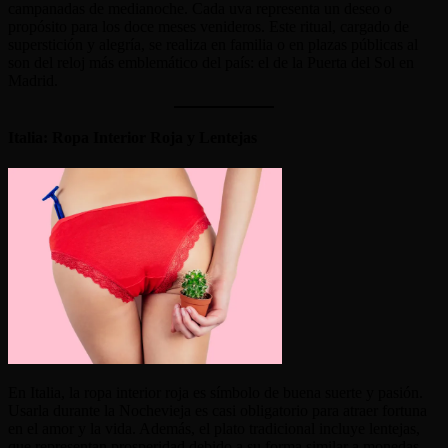
campanadas de medianoche. Cada uva representa un deseo o
propósito para los doce meses venideros. Este ritual, cargado de
superstición y alegría, se realiza en familia o en plazas públicas al
son del reloj más emblemático del país: el de la Puerta del Sol en
Madrid.
Italia: Ropa Interior Roja y Lentejas
En Italia, la ropa interior roja es símbolo de buena suerte y pasión.
Usarla durante la Nochevieja es casi obligatorio para atraer fortuna
en el amor y la vida. Además, el plato tradicional incluye lentejas,
que representan prosperidad debido a su forma similar a monedas