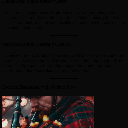
Dinamarca: Platos Rotos y Saltos
Los daneses tienen una costumbre peculiar: romper platos frente a
las puertas de amigos y familiares como señal de afecto y buenos
deseos. También saltan desde una silla a la medianoche para «saltar»
con suerte al año siguiente.
América Latina: Maletas y Colores
En países como Colombia, Venezuela y México, salir corriendo con
una maleta vacía simboliza el deseo de viajar en el nuevo año. Los
colores de la ropa interior también juegan un papel importante:
amarillo para la prosperidad y rojo para el amor.
Escocia: Hogmanay y el «Primer Pie»