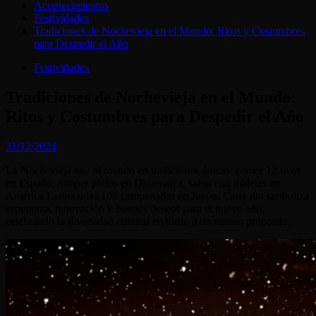
Acontecimientos
Festividades
Tradiciones de Nochevieja en el Mundo: Ritos y Costumbres
para Despedir el Año
Festividades
Tradiciones de Nochevieja en el Mundo:
Ritos y Costumbres para Despedir el Año
31/12/2024
La Nochevieja une al mundo en tradiciones únicas: comer 12 uvas
en España, romper platos en Dinamarca, saltar con maletas en
América Latina o las 108 campanadas en Japón. Cada rito simboliza
esperanza, renovación y buenos deseos para el nuevo año,
celebrando la diversidad cultural en torno a un mismo propósito.