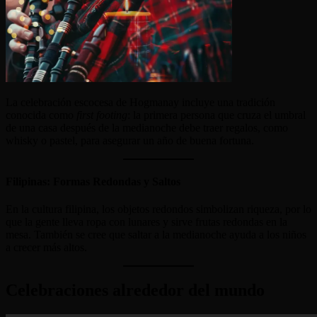
La celebración escocesa de Hogmanay incluye una tradición
conocida como
first footing
: la primera persona que cruza el umbral
de una casa después de la medianoche debe traer regalos, como
whisky o pastel, para asegurar un año de buena fortuna.
Filipinas: Formas Redondas y Saltos
En la cultura filipina, los objetos redondos simbolizan riqueza, por lo
que la gente lleva ropa con lunares y sirve frutas redondas en la
mesa. También se cree que saltar a la medianoche ayuda a los niños
a crecer más altos.
Celebraciones alrededor del mundo