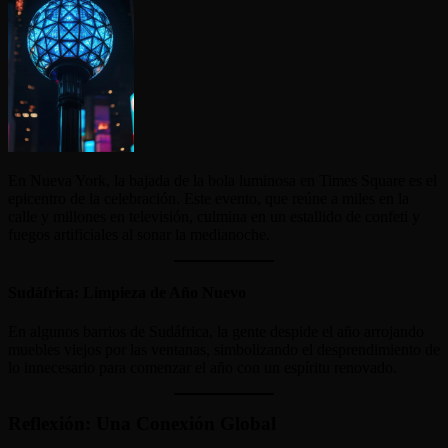
En Nueva York, la bajada de la bola luminosa en Times Square es el
epicentro de la celebración. Este evento, que reúne a miles en la
calle y millones en televisión, culmina en un estallido de confeti y
fuegos artificiales al sonar la medianoche.
Sudáfrica: Limpieza de Año Nuevo
En algunos barrios de Sudáfrica, la gente despide el año arrojando
muebles viejos por las ventanas, simbolizando el desprendimiento de
lo innecesario para comenzar el año con un espíritu renovado.
Reflexión: Una Conexión Global