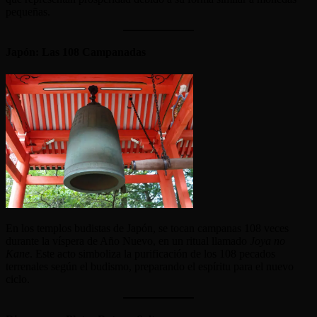
pequeñas.
Japón: Las 108 Campanadas
En los templos budistas de Japón, se tocan campanas 108 veces
durante la víspera de Año Nuevo, en un ritual llamado
Joya no
Kane
. Este acto simboliza la purificación de los 108 pecados
terrenales según el budismo, preparando el espíritu para el nuevo
ciclo.