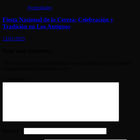
Festividades
Fiesta Nacional de la Cereza: Celebración y
Tradición en Los Antiguos
12/01/2025
Deja una respuesta
Tu dirección de correo electrónico no será publicada.
Los campos
obligatorios están marcados con
*
Comentario
*
Nombre
*