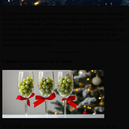
La llegada de un nuevo año es un evento universalmente celebrado,
aunque las formas de hacerlo varían según las culturas y tradiciones
locales. Desde rituales simbólicos hasta banquetes festivos, la
Nochevieja es un reflejo de las esperanzas y deseos compartidos por
las personas en todo el mundo. Aquí exploramos algunas de las
tradiciones más singulares y fascinantes para despedir el año viejo y
dar la bienvenida al nuevo.
España: Las Doce Uvas de la Suerte
En España, la tradición dicta comer doce uvas al compás de las