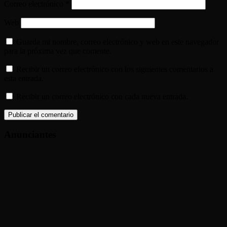
Correo electrónico
*
Web
Guarda mi nombre, correo electrónico y web en este navegador
para la próxima vez que comente.
Recibir un correo electrónico con los siguientes comentarios a
esta entrada.
Recibir un correo electrónico con cada nueva entrada.
Anunciantes