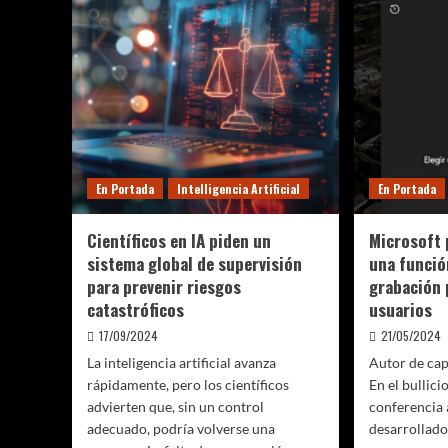
la
códig
Inteligencia
abiert
Artificial:
en
Innovación
Argent
en
entus
la
y
Cocina
cuest
de
los
Snacks
En Portada
Intelligencia Artificial
En Portada
Científicos en IA piden un
Microsoft 
sistema global de supervisión
una funció
para prevenir riesgos
grabación p
catastróficos
usuarios
17/09/2024
21/05/2024
La inteligencia artificial avanza
Autor de cap
rápidamente, pero los científicos
En el bullici
advierten que, sin un control
conferencia 
adecuado, podría volverse una
desarrollador