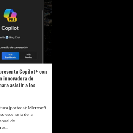
Conference
o
2024
o
ina,
iasmo
ionamientos
presenta Copilot+ con
n innovadora de
ara asistir a los
tura (portada): Microsoft
oso escenario de la
anual de
es...