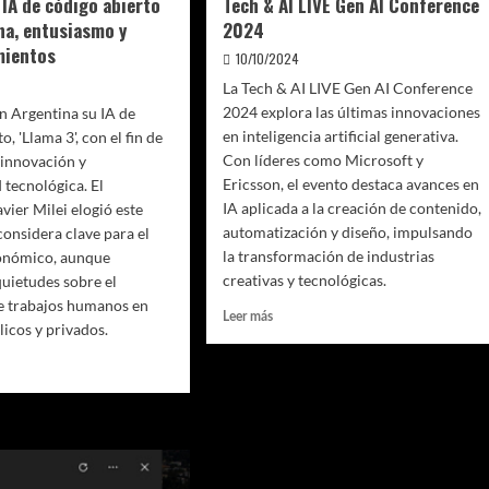
 IA de código abierto
Tech & AI LIVE Gen AI Conference
na, entusiasmo y
2024
mientos
10/10/2024
La Tech & AI LIVE Gen AI Conference
2024 explora las últimas innovaciones
n Argentina su IA de
en inteligencia artificial generativa.
o, 'Llama 3', con el fin de
Con líderes como Microsoft y
 innovación y
Ericsson, el evento destaca avances en
 tecnológica. El
IA aplicada a la creación de contenido,
vier Milei elogió este
automatización y diseño, impulsando
considera clave para el
la transformación de industrias
onómico, aunque
creativas y tecnológicas.
quietudes sobre el
e trabajos humanos en
Leer
Leer más
licos y privados.
más
sobre
Tech
&
AI
LIVE
Gen
AI