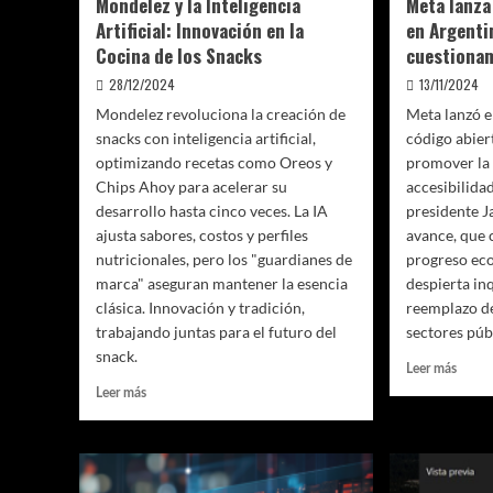
Mondelez y la Inteligencia
Meta lanza
Artificial: Innovación en la
en Argenti
Cocina de los Snacks
cuestiona
28/12/2024
13/11/2024
Mondelez revoluciona la creación de
Meta lanzó e
snacks con inteligencia artificial,
código abiert
optimizando recetas como Oreos y
promover la
Chips Ahoy para acelerar su
accesibilidad
desarrollo hasta cinco veces. La IA
presidente Ja
ajusta sabores, costos y perfiles
avance, que 
nutricionales, pero los "guardianes de
progreso ec
marca" aseguran mantener la esencia
despierta in
clásica. Innovación y tradición,
reemplazo d
trabajando juntas para el futuro del
sectores púb
snack.
Leer
Leer más
más
Leer
Leer más
sobre
más
Meta
sobre
lanza
Mondelez
IA
y
de