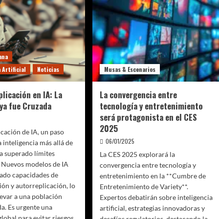
ana
 Artificial
Noticias
Musas & Escenarios
licación en IA: La
La convergencia entre
 ya fue Cruzada
tecnología y entretenimiento
será protagonista en el CES
2025
icación de IA, un paso
06/01/2025
a inteligencia más allá de
a superado límites
La CES 2025 explorará la
. Nuevos modelos de IA
convergencia entre tecnología y
ado capacidades de
entretenimiento en la **Cumbre de
ón y autorreplicación, lo
Entretenimiento de Variety**.
levar a una población
Expertos debatirán sobre inteligencia
a. Es urgente una
artificial, estrategias innovadoras y
lobal para evitar riesgos
desafíos regulatorios, destacando la