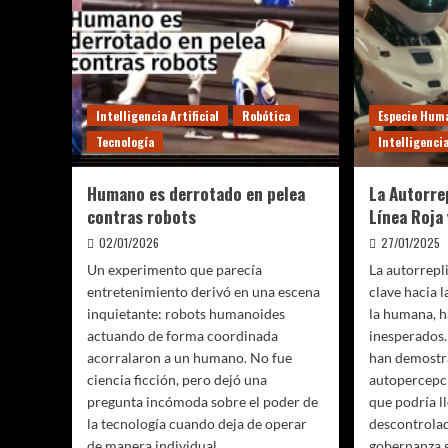
Intelligencia Artificial
Robótica
Especie Hum
Tecnología
Intelligencia
Humano es derrotado en pelea
La Autorrep
contras robots
Línea Roja
02/01/2026
27/01/2025
Un experimento que parecía
La autorrepl
entretenimiento derivó en una escena
clave hacia l
inquietante: robots humanoides
la humana, h
actuando de forma coordinada
inesperados
acorralaron a un humano. No fue
han demostr
ciencia ficción, pero dejó una
autopercepci
pregunta incómoda sobre el poder de
que podría l
la tecnología cuando deja de operar
descontrolad
de manera individual.
gobernanza g