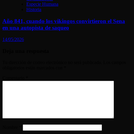
Especie Humana
Historia
Año 841, cuando los vikingos convirtieron el Sena
en una autopista de saqueo
14/05/2026
Deja una respuesta
Tu dirección de correo electrónico no será publicada.
Los campos
obligatorios están marcados con
*
Comentario
*
Nombre
*