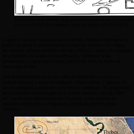
Estructura curva similar, muy probablemente un barco, con una 
casco, del Wadi Abu Subeira cerca de Asuán (sitio KASS 1)
Cooper y su equipo teorizan que el cambio climático desempeñó un
papel crucial en la transformación del paisaje africano. El colapso
del monzón africano alrededor del año 3000 a.C. marcó el comienzo
de un período de sequía y desertificación, obligando a las
poblaciones a migrar hacia el sur, hacia el río Nilo, en busca de
tierras más fértiles.
Este descubrimiento arroja luz sobre un momento crucial en la
historia mundial, cuando las antiguas culturas nubias y egipcias se
vieron obligadas a adaptarse a un entorno cambiante. El surgimiento
de los primeros estados egipcios y nubios alrededor del año 3000
a.C. puede estar intrínsecamente vinculado a este período de
agitación demográfica y migratoria, impulsado por el cambio
climático.