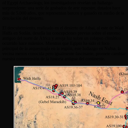
of Egypt Archaeology, los investigadores revelan un hallazgo
sorprendente: una serie de grabados de arte rupestre, datados hace
más de 5.000 años, que representan barcos y ganado en medio de la
desolación del desierto.
El descubrimiento, realizado en el desierto de Atbai, al este de Wadi
Halfa en Sudán, desafía las concepciones previas sobre el entorno
antiguo del norte de África y arroja luz sobre un colapso climático
ocurrido hace milenios. Mientras que Egipto ha sido el foco
principal de la arqueología en la región, este hallazgo en Nubia, la
vecina menos conocida pero igualmente fascinante, promete cambiar
nuestra comprensión de la historia antigua del continente.