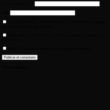
Correo electrónico
*
Web
Guarda mi nombre, correo electrónico y web en este navegador
para la próxima vez que comente.
Recibir un correo electrónico con los siguientes comentarios a
esta entrada.
Recibir un correo electrónico con cada nueva entrada.
Anunciantes