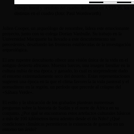
Dibujo lineal y ortofoto del cuadro del barco en AS19.26, los nú
distintas en el cuadro (foto: Paul Wordsworth)
Julien Cooper, un arqueólogo de renombre, lidera este emocionante
proyecto, junto con su colega Dorian Vanhulle. Su trabajo en la
Universidad Macquarie ha llevado a este descubrimiento sin
precedentes, desafiando las fronteras establecidas de la investigación
arqueológica.
El arte rupestre descubierto ofrece una visión única de la vida en el
antiguo desierto africano. Muestra barcos, una imagen familiar en la
cultura nubia de esa época, y ganado, lo cual es sorprendente dado
el entorno extremadamente seco del desierto. Estas representaciones
sugieren una época en la que el clima favorecía la vida pastoral y el
nomadismo en la región, un período que precede al colapso del
«Sáhara Verde».
El estilo y la ubicación de los grabados plantean numerosas
preguntas sobre la historia de Sudán y el norte de África en su
conjunto. ¿Por qué se encontraron estos artefactos culturales básicos
a más de 100 kilómetros tierra adentro desde el río Nilo? ¿Qué
condiciones climáticas permitieron la existencia de ganado en un
entorno tan árido?