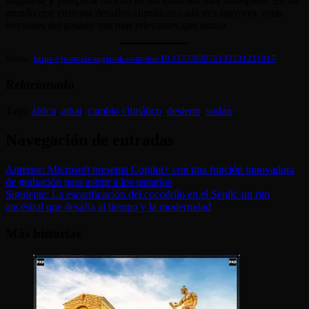
adaptarse y prosperar incluso en los entornos más inhóspitos. En un
mundo que enfrenta desafíos climáticos cada vez mayores, estas
lecciones del pasado son más relevantes que nunca.
fuente:
https://journals.sagepub.com/doi/10.1177/03075133231211917
Relacionado
Tags:
áfrica
,
atbai
,
cambio climático
,
desierto
,
sudán
Navegación de entradas
Anterior:
Microsoft presenta Copilot+ con una función innovadora
de grabación para asistir a los usuarios
Siguiente:
La escarificación del cocodrilo en el Sepik: un rito
ancestral que desafía al tiempo y la modernidad
Más historias