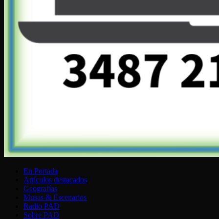
En Portada
Artículos destacados
Geografías
Musas & Escenarios
Radio PAD
Sobre PAD