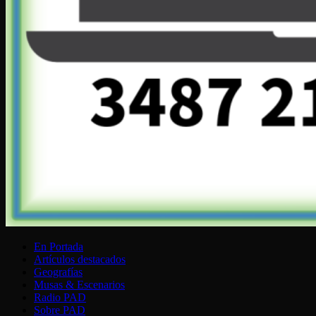
En Portada
Artículos destacados
Geografías
Musas & Escenarios
Radio PAD
Sobre PAD