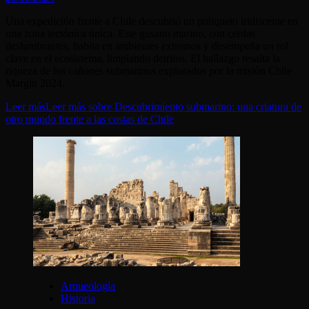
Una expedición frente a Chile descubrió un poliqueto iridiscente en
una zona tectónica única. Este gusano marino, con cerdas
deslumbrantes, habita en ambientes extremos y desempeña un rol
clave en el ecosistema, limpiando detritos. El hallazgo resalta la
riqueza de los cañones submarinos explorados por la misión Chile
Margin 2024.
Leer más
Leer más sobre Descubrimiento submarino: una criatura de
otro mundo frente a las costas de Chile
Arqueología
Historia