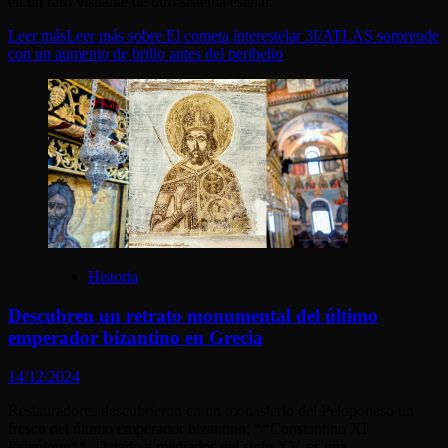
en un raro visitante de otro sistema estelar.
Leer más
Leer más sobre El cometa interestelar 3I/ATLAS sorprende
con un aumento de brillo antes del perihelio
Historia
Descubren un retrato monumental del último
emperador bizantino en Grecia
14/12/2024
Restauradores descubrieron en un monasterio del Peloponeso un
fresco del último emperador bizantino, **Constantino XI
Paleólogo**. Datado a mediados del siglo XV, es una