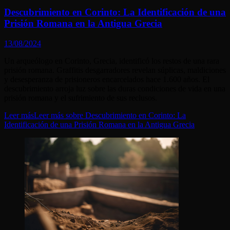
Descubrimiento en Corinto: La Identificación de una
Prisión Romana en la Antigua Grecia
13/08/2024
Un arqueólogo en Corinto, Grecia, identificó los restos de una rara
prisión romana. Graffitis desgarradores revelan súplicas, maldiciones
y desesperanza de prisioneros encarcelados hace 1.600 años. El
descubrimiento arroja luz sobre las duras condiciones de vida en una
prisión romana y el sufrimiento de sus reclusos.
Leer más
Leer más sobre Descubrimiento en Corinto: La
Identificación de una Prisión Romana en la Antigua Grecia