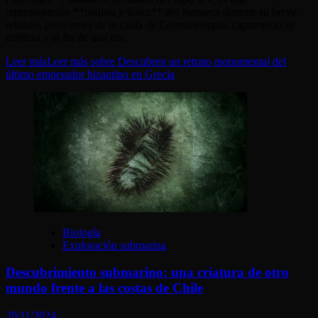
representación **realista y única** del monarca durante su breve
reinado, poco antes de la caída de Constantinopla, capturando su
nobleza y el fin de una era.
Leer más
Leer más sobre Descubren un retrato monumental del
último emperador bizantino en Grecia
Biología
Exploración submarina
Descubrimiento submarino: una criatura de otro
mundo frente a las costas de Chile
20/11/2024