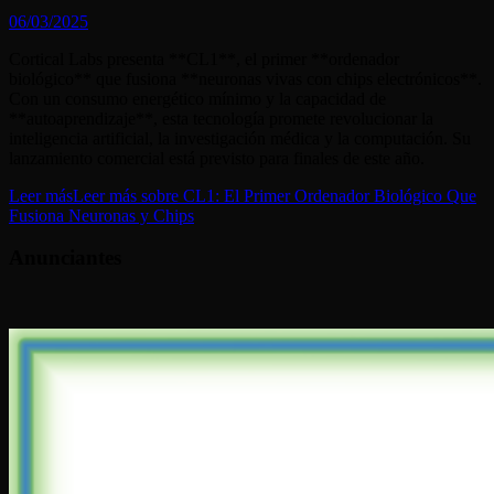
06/03/2025
Cortical Labs presenta **CL1**, el primer **ordenador
biológico** que fusiona **neuronas vivas con chips electrónicos**.
Con un consumo energético mínimo y la capacidad de
**autoaprendizaje**, esta tecnología promete revolucionar la
inteligencia artificial, la investigación médica y la computación. Su
lanzamiento comercial está previsto para finales de este año.
Leer más
Leer más sobre CL1: El Primer Ordenador Biológico Que
Fusiona Neuronas y Chips
Anunciantes