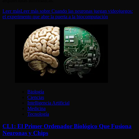
arquitecturas informáticas.
Leer más
Leer más sobre Cuando las neuronas juegan videojuegos:
el experimento que abre la puerta a la biocomputación
Biología
Ciencias
Intelligencia Artificial
Medicina
Tecnología
CL1: El Primer Ordenador Biológico Que Fusiona
Neuronas y Chips