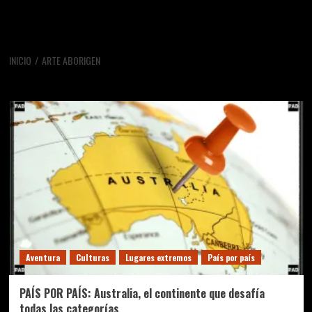
INICIO
ARTE ABORIGEN
arte aborigen
Aventura
Culturas
Lugares extremos
País por país
PAÍS POR PAÍS: Australia, el continente que desafía
todas las categorías