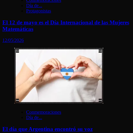
Conmemoraciones
Día de...
Protagonistas
El 12 de mayo es el Día Internacional de las Mujeres
Matemáticas
12/05/2026
Conmemoraciones
Día de...
El día que Argentina encontró su voz