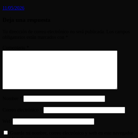
11/05/2026
Deja una respuesta
Tu dirección de correo electrónico no será publicada.
Los campos
obligatorios están marcados con
*
Comentario
*
Nombre
*
Correo electrónico
*
Web
Guarda mi nombre, correo electrónico y web en este navegador