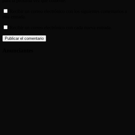
para la próxima vez que comente.
Recibir un correo electrónico con los siguientes comentarios a
esta entrada.
Recibir un correo electrónico con cada nueva entrada.
Anunciantes