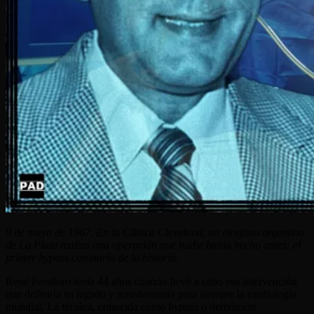
9 de mayo de 1967. En la Clínica Cleveland, un cirujano argentino
de La Plata realiza una operación que nadie había hecho antes: el
primer bypass coronario de la historia.
René Favaloro tenía 44 años cuando llevó a cabo esa intervención
que definiría su legado y transformaría para siempre la cardiología
mundial. La técnica, conocida como
bypass
o derivación