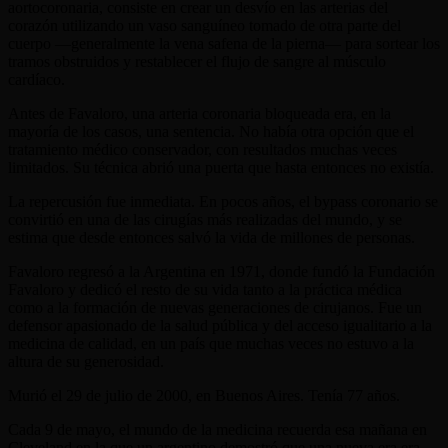
aortocoronaria, consiste en crear un desvío en las arterias del
corazón utilizando un vaso sanguíneo tomado de otra parte del
cuerpo —generalmente la vena safena de la pierna— para sortear los
tramos obstruidos y restablecer el flujo de sangre al músculo
cardíaco.
Antes de Favaloro, una arteria coronaria bloqueada era, en la
mayoría de los casos, una sentencia. No había otra opción que el
tratamiento médico conservador, con resultados muchas veces
limitados. Su técnica abrió una puerta que hasta entonces no existía.
La repercusión fue inmediata. En pocos años, el bypass coronario se
convirtió en una de las cirugías más realizadas del mundo, y se
estima que desde entonces salvó la vida de millones de personas.
Favaloro regresó a la Argentina en 1971, donde fundó la Fundación
Favaloro y dedicó el resto de su vida tanto a la práctica médica
como a la formación de nuevas generaciones de cirujanos. Fue un
defensor apasionado de la salud pública y del acceso igualitario a la
medicina de calidad, en un país que muchas veces no estuvo a la
altura de su generosidad.
Murió el 29 de julio de 2000, en Buenos Aires. Tenía 77 años.
Cada 9 de mayo, el mundo de la medicina recuerda esa mañana en
Cleveland en la que un argentino demostró que una nueva era era