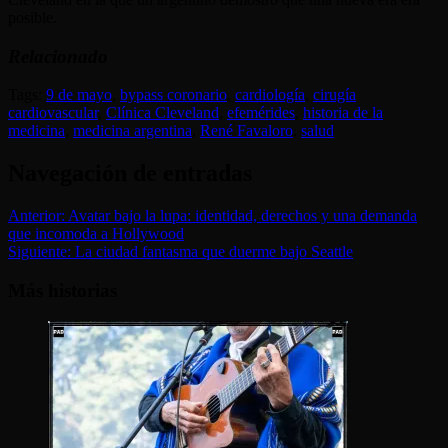
posible.
Relacionado
Tags:
9 de mayo
,
bypass coronario
,
cardiología
,
cirugía
cardiovascular
,
Clínica Cleveland
,
efemérides
,
historia de la
medicina
,
medicina argentina
,
René Favaloro
,
salud
Navegación de entradas
Anterior:
Avatar bajo la lupa: identidad, derechos y una demanda
que incomoda a Hollywood
Siguiente:
La ciudad fantasma que duerme bajo Seattle
Más historias