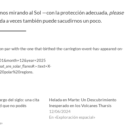
imos mirando al Sol —con la protección adecuada,
please
vida a veces también puede sacudirnos un poco.
on-par-with-the-one-that-birthed-the-carrington-event-has-appeared-on-
ay=01&month=12&year=2025
at_are_solar_flares#:~:text=X-
20polar%20regions.
argo del siglo: una cita
Helada en Marte: Un Descubrimiento
ad que no podés
Inesperado en los Volcanes Tharsis
12/06/2024
En «Exploración espacial»
a»