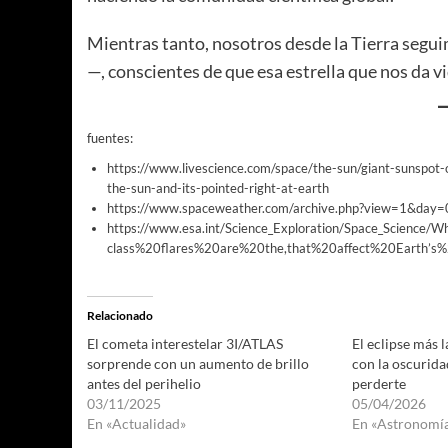
Mientras tanto, nosotros desde la Tierra segu
—, conscientes de que esa estrella que nos da 
fuentes:
https://www.livescience.com/space/the-sun/giant-sunspot-
the-sun-and-its-pointed-right-at-earth
https://www.spaceweather.com/archive.php?view=1&d
https://www.esa.int/Science_Exploration/Space_Science/Wh
class%20flares%20are%20the,that%20affect%20Earth’s%
Relacionado
El cometa interestelar 3I/ATLAS
El eclipse más l
sorprende con un aumento de brillo
con la oscurid
antes del perihelio
perderte
03/11/2025
05/04/2026
En «Actualidad»
En «Astronomí