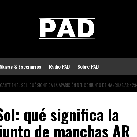
Musas & Escenarios
Radio PAD
Sobre PAD
IGANTE EN EL SOL: QUÉ SIGNIFICA LA APARICIÓN DEL CONJUNTO DE MANCHAS AR 42
ol: qué significa la
njunto de manchas AR