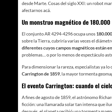
desde Marte. Cosas del siglo XXI: un robot ma
afectarnos acá.
Un monstruo magnético de 180.000
El conjunto AR 4294-4296 ocupa unos
180.000
sobre la Tierra, cubriría varias veces el diámet
diferentes cuyos campos magnéticos están e
problemas… o por lo menos de espectáculo as
Para dimensionar la rareza, especialistas ya l
Carrington de 1859
, la mayor tormenta geomag
El evento Carrington: cuando el ciel
A fines de agosto de 1859, el astrónomo Richard
ficción: una llamarada solar tan intensa que i
después, el planeta recibió una tormenta magn