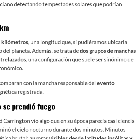
rciano detectando tempestades solares que podrían
 km
 kilómetros
, una longitud que, si pudiéramos ubicarla
ro del planeta. Además, se trata de
dos grupos de manchas
ntrelazados
, una configuración que suele ser sinónimo de
tronómico.
o comparan con la mancha responsable del
evento
nética registrada.
o se prendió fuego
 Carrington vio algo que en su época parecía casi ciencia
luminó el cielo nocturno durante dos minutos. Minutos
ética brutal:
auroras visibles desde latitudes insólitas y