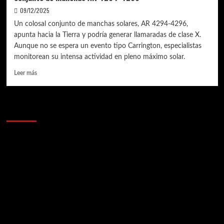
09/12/2025
Un colosal conjunto de manchas solares, AR 4294-4296,
apunta hacia la Tierra y podría generar llamaradas de clase X.
Aunque no se espera un evento tipo Carrington, especialistas
monitorean su intensa actividad en pleno máximo solar.
Leer
Leer más
más
sobre
Un
Anunciantes
gigante
en
el
Sol:
qué
significa
la
aparición
del
conjunto
de
manchas
AR