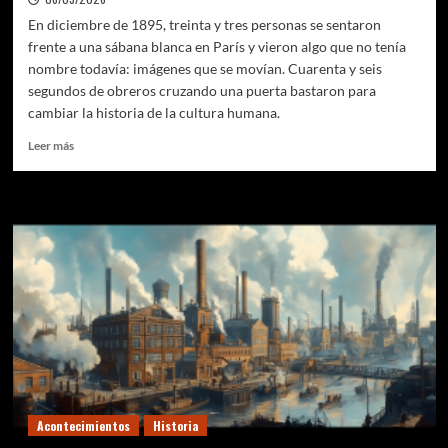
En diciembre de 1895, treinta y tres personas se sentaron
frente a una sábana blanca en París y vieron algo que no tenía
nombre todavía: imágenes que se movían. Cuarenta y seis
segundos de obreros cruzando una puerta bastaron para
cambiar la historia de la cultura humana.
Leer
Leer más
más
sobre
La
noche
en
que
el
mundo
aprendió
a
ver
Acontecimientos
Historia