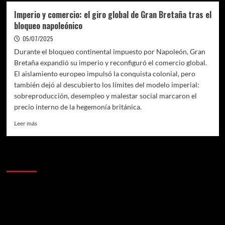
Imperio y comercio: el giro global de Gran Bretaña tras el
bloqueo napoleónico
05/07/2025
Durante el bloqueo continental impuesto por Napoleón, Gran
Bretaña expandió su imperio y reconfiguró el comercio global.
El aislamiento europeo impulsó la conquista colonial, pero
también dejó al descubierto los límites del modelo imperial:
sobreproducción, desempleo y malestar social marcaron el
precio interno de la hegemonía británica.
Leer
Leer más
más
sobre
Imperio
Anunciantes
y
comercio:
el
giro
global
de
Gran