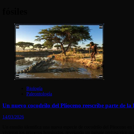
fósiles
Biología
Paleontología
Un nuevo cocodrilo del Plioceno reescribe parte de la 
14/03/2026
Un estudio identifica una nueva especie de cocodrilo del Plioceno en 
vivieron los primeros homínidos, revelando un paisaje prehistórico d