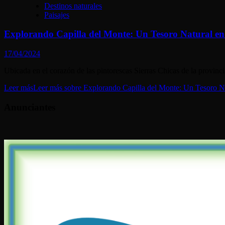
Destinos naturales
Paisajes
Explorando Capilla del Monte: Un Tesoro Natural en
17/04/2024
Ubicada en el corazón de las pintorescas Sierras Chicas de la provinc
Leer más
Leer más sobre Explorando Capilla del Monte: Un Tesoro Na
Anunciantes