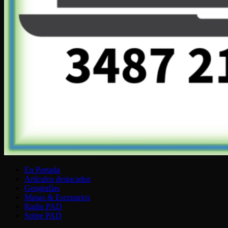
En Portada
Artículos destacados
Geografías
Musas & Escenarios
Radio PAD
Sobre PAD