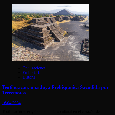
Civilizaciones
En Portada
Historia
Teotihuacán, una Joya Prehispánica Sacudida por
Terremotos
16/04/2024
Teotihuacán se erigió como un faro cultural en el corazón de