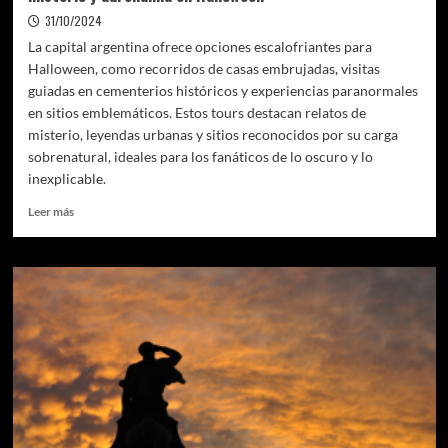
31/10/2024
La capital argentina ofrece opciones escalofriantes para
Halloween, como recorridos de casas embrujadas, visitas
guiadas en cementerios históricos y experiencias paranormales
en sitios emblemáticos. Estos tours destacan relatos de
misterio, leyendas urbanas y sitios reconocidos por su carga
sobrenatural, ideales para los fanáticos de lo oscuro y lo
inexplicable.
Leer
Leer más
más
sobre
Turismo
de
Terror:
los
destinos
argentinos
que
ofrecen
misterio
y