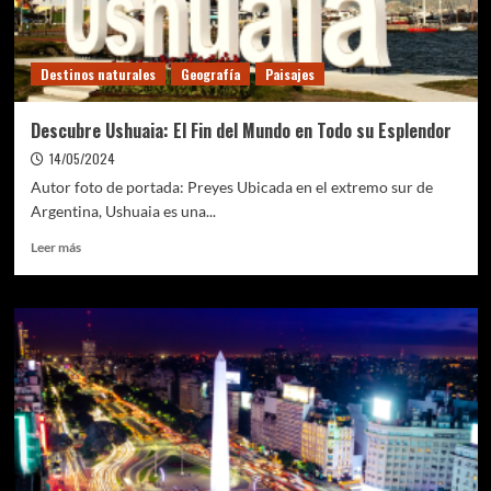
por
Viñedos
y
Destinos naturales
Geografía
Paisajes
Bodegas
Descubre Ushuaia: El Fin del Mundo en Todo su Esplendor
14/05/2024
Autor foto de portada: Preyes Ubicada en el extremo sur de
Argentina, Ushuaia es una...
Leer
Leer más
más
sobre
Descubre
Ushuaia:
El
Fin
del
Mundo
en
Todo
su