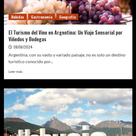
Bebidas
Gastronomía
Geografía
El Turismo del Vino en Argentina: Un Viaje Sensorial por
Viñedos y Bodegas
08/06/2024
Argentina, con su vasto y variado paisaje, no es solo un destino
turístico conocido por...
Leer
Leer más
más
sobre
El
Turismo
del
Vino
en
Argentina:
Un
Viaje
Sensorial