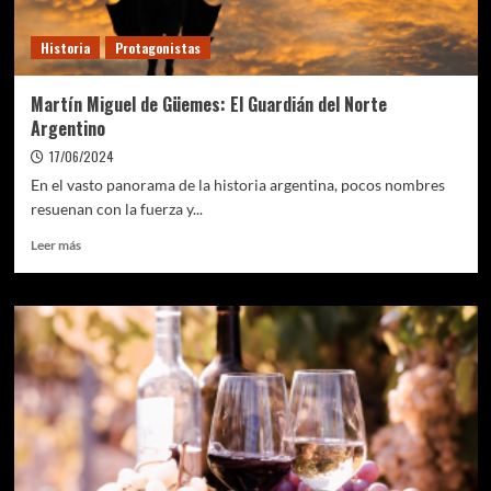
adrenalina
en
Historia
Protagonistas
Halloween
Martín Miguel de Güemes: El Guardián del Norte
Argentino
17/06/2024
En el vasto panorama de la historia argentina, pocos nombres
resuenan con la fuerza y...
Leer
Leer más
más
sobre
Martín
Miguel
de
Güemes:
El
Guardián
del
Norte
Argentino