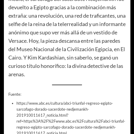
devuelto a Egipto gracias a la combinación más
extraña: una revolución, una red de traficantes, una
selfie de la reina de la telerrealidad y un informante
anónimo que supo ver más allá de un vestido de
Versace. Hoy, la pieza descansa entre las paredes
del Museo Nacional de la Civilización Egipcia, en El
Cairo. Y Kim Kardashian, sin saberlo, se ganó un
curioso título honorífico: la divina detective de las
arenas.
Fuente:
https://www.abc.es/cultura/abci-triunfal-regreso-egipto-
sarcofago-dorado-sacerdote-nedjemankh-
201910011617_noticia.html?
ref=https%3A%2F%2Fwww.abc.es%2Fcultura%2Fabci-triunfal-
regreso-egipto-sarcofago-dorado-sacerdote-nedjemankh-
201910011617_noticia.html