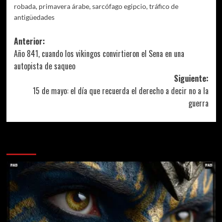
robada
,
primavera árabe
,
sarcófago egipcio
,
tráfico de
antigüedades
Navegación
Anterior:
Año 841, cuando los vikingos convirtieron el Sena en una
de
autopista de saqueo
entradas
Siguiente:
15 de mayo: el día que recuerda el derecho a decir no a la
guerra
Más historias