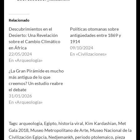
Relacionado
Descubrimientos en el
Políticas otomanas sobre
Desierto: Una Revelación
antigüedades entre 1869 y
sobre el Cambio Climático
1914
en África
09/10/2024
22/05/2024
En «Civilizaciones»
En «Arqueología»
¿La Gran Pirámide es mucho
más antigua de lo que
creemos? Un estudio reabre
el debate
31/01/2026
En «Arqueología»
Tags:
arqueología
,
Egipto
,
historia viral
,
Kim Kardashian
,
Met
Gala 2018
,
Museo Metropolitano de Arte
,
Museo Nacional de la
Civilización Egipcia
,
Nedjemankh
,
periodo ptolemaico
,
pieza