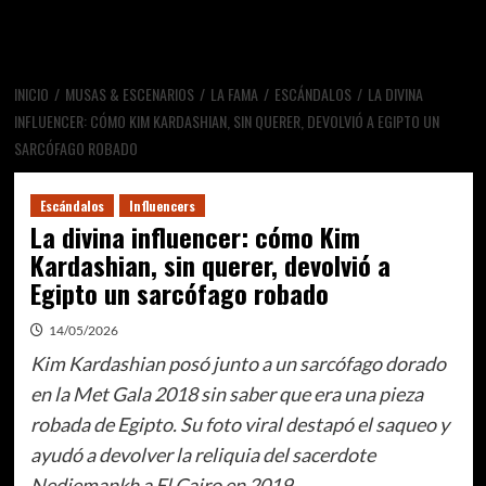
INICIO
MUSAS & ESCENARIOS
LA FAMA
ESCÁNDALOS
LA DIVINA
INFLUENCER: CÓMO KIM KARDASHIAN, SIN QUERER, DEVOLVIÓ A EGIPTO UN
SARCÓFAGO ROBADO
Escándalos
Influencers
La divina influencer: cómo Kim
Kardashian, sin querer, devolvió a
Egipto un sarcófago robado
14/05/2026
Kim Kardashian posó junto a un sarcófago dorado
en la Met Gala 2018 sin saber que era una pieza
robada de Egipto. Su foto viral destapó el saqueo y
ayudó a devolver la reliquia del sacerdote
Nedjemankh a El Cairo en 2019.