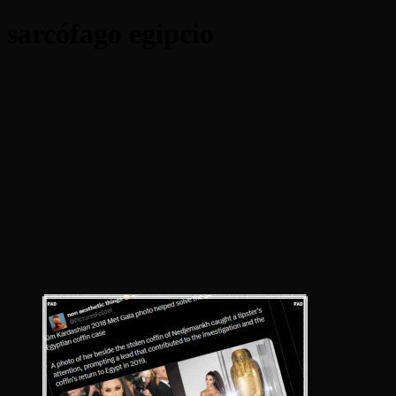
sarcófago egipcio