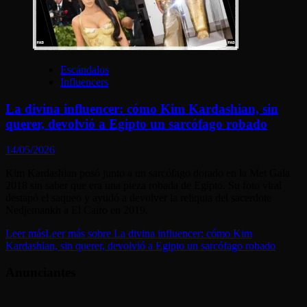
Escándalos
Influencers
La divina influencer: cómo Kim Kardashian, sin
querer, devolvió a Egipto un sarcófago robado
14/05/2026
Kim Kardashian posó junto a un sarcófago dorado en la Met Gala
2018 sin saber que era una pieza robada de Egipto. Su foto viral
destapó el saqueo y ayudó a devolver la reliquia del sacerdote
Nedjemankh a El Cairo en 2019.
Leer más
Leer más sobre La divina influencer: cómo Kim
Kardashian, sin querer, devolvió a Egipto un sarcófago robado
Anunciantes