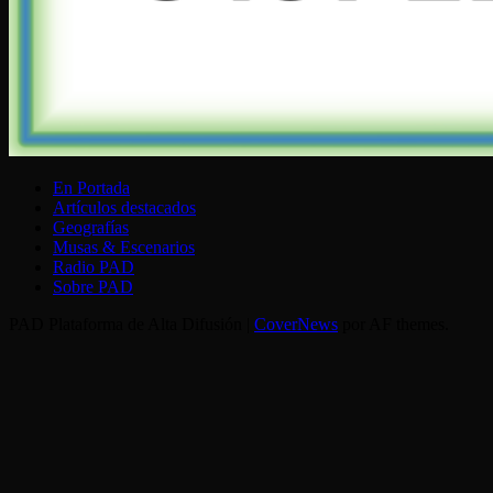
En Portada
Artículos destacados
Geografías
Musas & Escenarios
Radio PAD
Sobre PAD
PAD Plataforma de Alta Difusión
|
CoverNews
por AF themes.