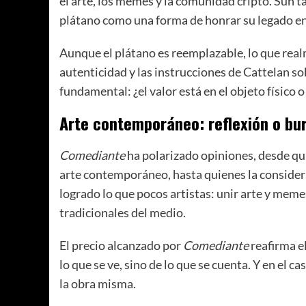
el arte, los memes y la comunidad cripto. Sun t
plátano como una forma de honrar su legado en l
Aunque el plátano es reemplazable, lo que real
autenticidad y las instrucciones de Cattelan s
fundamental: ¿el valor está en el objeto físico o 
Arte contemporáneo: reflexión o bur
Comediante
ha polarizado opiniones, desde qui
arte contemporáneo, hasta quienes la considera
logrado lo que pocos artistas: unir arte y meme
tradicionales del medio.
El precio alcanzado por
Comediante
reafirma el
lo que se ve, sino de lo que se cuenta. Y en el c
la obra misma.