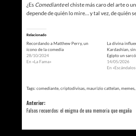
¿Es
Comediante
el chiste más caro del arte o 
depende de quién lo mire… y tal vez, de quién s
Relacionado
Recordando a Matthew Perry, un
La divina influ
ícono de la comedia
Kardashian, sin
28/10/2024
Egipto un sarc
En «La Fama»
14/05/2026
En «Escándalos
Tags:
comediante
,
criptodivisas
,
maurizio cattelan
,
memes
Navegación
Anterior:
Falsos recuerdos: el enigma de una memoria que engaña
de
entradas