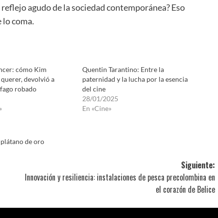
un reflejo agudo de la sociedad contemporánea? Eso
e lo coma.
encer: cómo Kim
Quentin Tarantino: Entre la
 querer, devolvió a
paternidad y la lucha por la esencia
ófago robado
del cine
28/01/2025
»
En «Cine»
,
plátano de oro
Siguiente:
Innovación y resiliencia: instalaciones de pesca precolombina en
el corazón de Belice