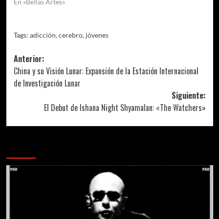
En «Bellas Artes»
Tags:
adicción
,
cerebro
,
jóvenes
Navegación
Anterior:
China y su Visión Lunar: Expansión de la Estación Internacional
de
de Investigación Lunar
entradas
Siguiente:
El Debut de Ishana Night Shyamalan: «The Watchers»
Más historias