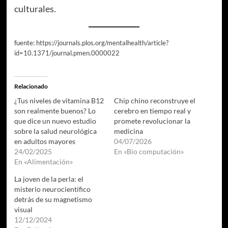
culturales.
fuente:
https://journals.plos.org/mentalhealth/article?
id=10.1371/journal.pmen.0000022
Relacionado
¿Tus niveles de vitamina B12
Chip chino reconstruye el
son realmente buenos? Lo
cerebro en tiempo real y
que dice un nuevo estudio
promete revolucionar la
sobre la salud neurológica
medicina
en adultos mayores
04/07/2026
24/02/2025
En «Bio computación»
En «Alimentación»
La joven de la perla: el
misterio neurocientífico
detrás de su magnetismo
visual
12/12/2024