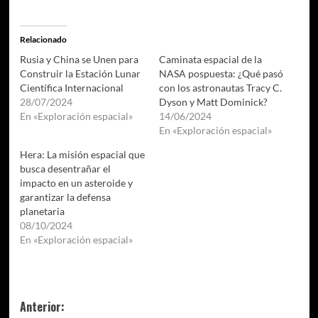
Relacionado
Rusia y China se Unen para
Caminata espacial de la
Construir la Estación Lunar
NASA pospuesta: ¿Qué pasó
Científica Internacional
con los astronautas Tracy C.
28/07/2024
Dyson y Matt Dominick?
En «Exploración espacial»
14/06/2024
En «Exploración espacial»
Hera: La misión espacial que
busca desentrañar el
impacto en un asteroide y
garantizar la defensa
planetaria
08/10/2024
En «Exploración espacial»
Navegación
Anterior: