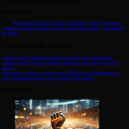
científica como a la medicina de precisión.
Relacionado
Tags:
Academia China de Ciencias
,
alzhéimer
,
cerebro
,
hardware
,
interfaces cerebro-máquina
,
nvidia
,
tecnología médica
,
Universidad
de Pekín
Navegación de entradas
Anterior:
Joey Chestnut recuperó la corona en el concurso de
panchos más famoso del mundo, aunque el calor frenó un nuevo
récord
Siguiente:
Croissant «de vello» en Tailandia: el insólito producto
que conquista las redes con un nombre provocador
Más historias