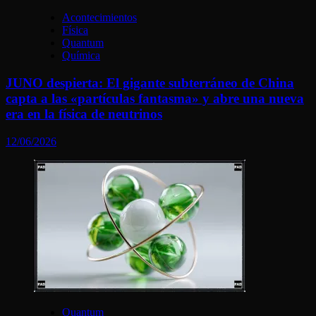
Acontecimientos
Física
Quantum
Química
JUNO despierta: El gigante subterráneo de China
capta a las «partículas fantasma» y abre una nueva
era en la física de neutrinos
12/06/2026
Quantum