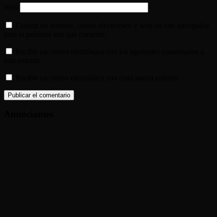
Web
Guarda mi nombre, correo electrónico y web en este navegador
para la próxima vez que comente.
Recibir un correo electrónico con los siguientes comentarios a
esta entrada.
Recibir un correo electrónico con cada nueva entrada.
Anunciantes