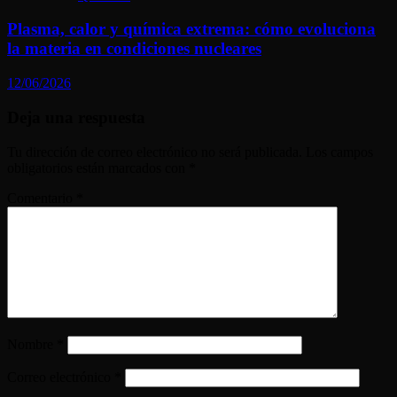
Plasma, calor y química extrema: cómo evoluciona
la materia en condiciones nucleares
12/06/2026
Deja una respuesta
Tu dirección de correo electrónico no será publicada.
Los campos
obligatorios están marcados con
*
Comentario
*
Nombre
*
Correo electrónico
*