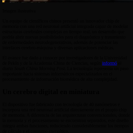
Imagen ilustrativa
Un equipo de científicos chinos presentó un innovador chip de
memoria con una red neuronal artificial integrada capaz de modelar
estructuras cerebrales complejas en tiempo real, un desarrollo que
podría abrir nuevas posibilidades para el diagnóstico y tratamiento
de enfermedades neurodegenerativas, además de potenciar las
interfaces cerebro-máquina y diversas aplicaciones médicas.
El avance fue dado a conocer por investigadores de la Universidad
de Pekín y de la Academia China de Ciencias, según
informó
el
diario
South China Morning Post
. La tecnología representa un paso
importante hacia sistemas informáticos especializados en el
procesamiento de información biomédica de alta complejidad.
Un cerebro digital en miniatura
El dispositivo fue fabricado con tecnología de 40 nanómetros e
incorpora una red neuronal artificial directamente en el propio chip
de memoria. A diferencia de las arquitecturas convencionales, donde
la memoria y el procesamiento se encuentran separados, este diseño
integra ambas funciones, reduciendo considerablemente los tiempos
de cálculo y el consumo energético.