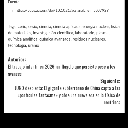
Fuente:
https://pubs.acs.org/doi/10.1021/acs.analchem.5c07929
Tags:
cerio
,
cesio
,
ciencia
,
ciencia aplicada
,
energía nuclear
,
física
de materiales
,
investigación científica
,
laboratorio
,
plasma
,
química analítica
,
química avanzada
,
residuos nucleares
,
tecnología
,
uranio
Navegación
Anterior:
El trabajo infantil en 2026: un flagelo que persiste pese a los
de
avances
entradas
Siguiente:
JUNO despierta: El gigante subterráneo de China capta a las
«partículas fantasma» y abre una nueva era en la física de
neutrinos
Más historias