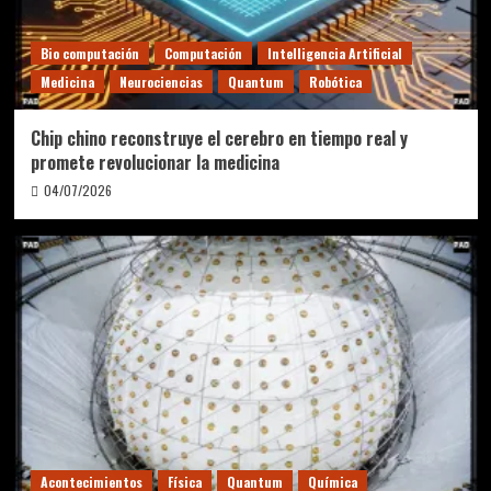
Bio computación
Computación
Intelligencia Artificial
Medicina
Neurociencias
Quantum
Robótica
Chip chino reconstruye el cerebro en tiempo real y
promete revolucionar la medicina
04/07/2026
Acontecimientos
Física
Quantum
Química