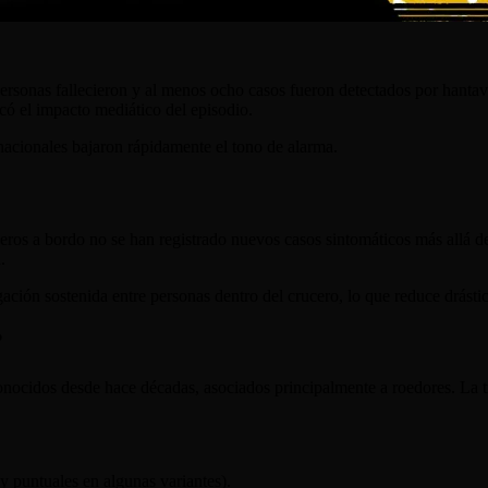
s personas fallecieron y al menos ocho casos fueron detectados por han
có el impacto mediático del episodio.
ernacionales bajaron rápidamente el tono de alarma.
ros a bordo no se han registrado nuevos casos sintomáticos más allá de
.
ación sostenida entre personas dentro del crucero, lo que reduce drást
?
 conocidos desde hace décadas, asociados principalmente a roedores. La
 puntuales en algunas variantes).