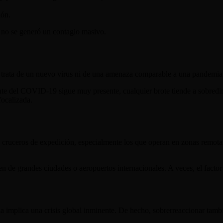
ión.
 no se generó un contagio masivo.
trata de un nuevo virus ni de una amenaza comparable a una pandemia 
te del COVID-19 sigue muy presente, cualquier brote tiende a sobredi
focalizada.
s cruceros de expedición, especialmente los que operan en zonas remota
en de grandes ciudades o aeropuertos internacionales. A veces, el factor
aria implica una crisis global inminente. De hecho, sobrerreaccionar ta