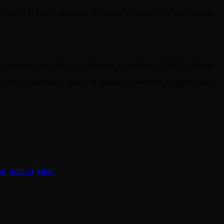
a está en el tipo de amenaza: localizada, conocida y, en gran medida,
 experiencia reciente con pandemias, no siempre es fácil de sostener.
os vienen a cambiar el mundo. Algunos, simplemente, exigen atención,
al
,
ushuaia
,
virus