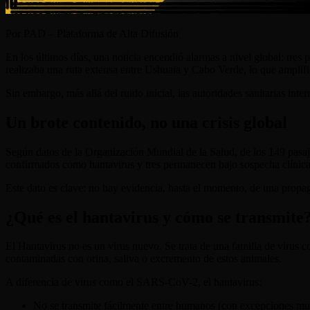
Por PAD – Plataforma de Alta Difusión
En los últimos días, una noticia encendió alarmas a nivel global: tre
realizaba una ruta extensa entre Ushuaia y Cabo Verde, lo que amplifi
Sin embargo, más allá del ruido inicial, las autoridades sanitarias int
Un brote contenido, no una crisis global
Según datos de la Organización Mundial de la Salud, de los 149 pasaje
confirmados como hantavirus y tres permanecen bajo sospecha clínica
Este dato es clave: no hay evidencia, hasta el momento, de una propag
¿Qué es el hantavirus y cómo se transmite
El Hantavirus no es un virus nuevo. Se trata de una familia de virus
contaminadas con orina, saliva o excremento de estos animales.
A diferencia de virus como el SARS-CoV-2, el hantavirus:
No se transmite fácilmente entre humanos (con excepciones muy