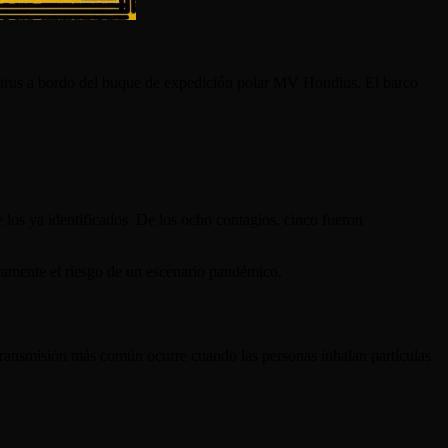
tavirus a bordo del buque de expedición polar MV Hondius. El barco
 los ya identificados. De los ocho contagios, cinco fueron
icamente el riesgo de un escenario pandémico.
 transmisión más común ocurre cuando las personas inhalan partículas