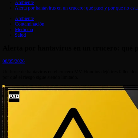
Ambiente
Alerta por hantavirus en un crucero: qué pasó y por qué no es
Ambiente
Contaminación
Medicina
Salud
Alerta por hantavirus en un crucero: qué 
08/05/2026
Un brote de hantavirus en el crucero MV Hondius dejó tres fallecido
por qué el riesgo sigue siendo limitado.