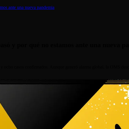
tamos ante una nueva pandemia
pasó y por qué no estamos ante una nueva 
s y ocho casos confirmados. Aunque generó alarma global, la OMS desca