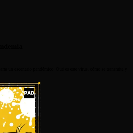
pandemia
rta un escenario pandémico. Qué es este virus, cómo se transmite y