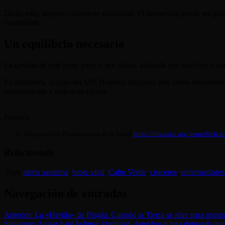
Dicho esto, tampoco conviene minimizar. El hantavirus puede ser grave
controlable.
Un equilibrio necesario
La gestión de este brote parece, por ahora, alineada con una lógica má
En definitiva, el caso del MV Hondius funciona más como recordatorio
conocimiento y respuesta rápida.
Fuentes:
Organización Panamericana de la Salud
https://iris.paho.org/items/6d4c
Relacionado
Tags:
alerta sanitaria
,
brote viral
,
Cabo Verde
,
cruceros
,
enfermedades
Navegación de entradas
Anterior:
La «Herida» de Pinglu: Cuando la Tierra se abre para mostra
Siguiente:
Avatar bajo la lupa: identidad, derechos y una demanda 