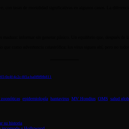
, con tasas de mortalidad significativas en algunos casos. La diferenci
s madura: informar sin generar pánico. Un equilibrio que, después de la
 que como advertencia catastrófica: los virus siguen ahí, pero no tod
dc65-0e4f-4c2c-8f1a-ba0f9f9fb811
 zoonóticas
,
epidemiología
,
hantavirus
,
MV Hondius
,
OMS
,
salud glob
r su historia
que incomoda a Hollywood