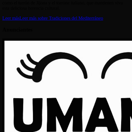
como el turrón de Jijona y el torrone italiano, que mantienen viva
esta deliciosa herencia cultural.
Leer más
Leer más sobre Tradiciones del Mediterráneo
Anunciantes