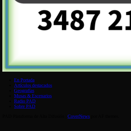
En Portada
Artículos destacados
Geografías
Musas & Escenarios
Radio PAD
Sobre PAD
PAD Plataforma de Alta Difusión
|
CoverNews
por AF themes.