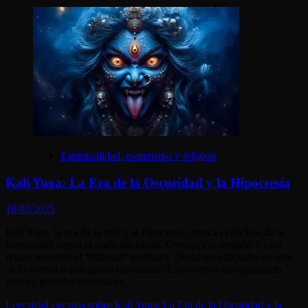
Espiritualidad, esoterismo y religión
Kali Yuga: La Era de la Oscuridad y la Hipocresía
18/02/2025
Kali Yuga, la era de la riña y la hipocresía, marca el declive de la
humanidad según la tradición hindú. Corrupción, engaño y caos
reinan mientras el *dharma* tambalea. ¿Estamos atrapados en este
ciclo oscuro o aún queda una salida? Exploramos su significado,
mitos y posibles desenlaces.
Leer más
Leer más sobre Kali Yuga: La Era de la Oscuridad y la