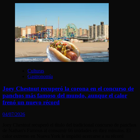
Culturas
Gastronomía
Joey Chestnut recuperó la corona en el concurso de
panchos más famoso del mundo, aunque el calor
frenó un nuevo récord
04/07/2026
Joey Chestnut recuperó el título del tradicional concurso de panchos
de Nathan's Famous al consumir 66 unidades en diez minutos. El
calor extremo en Nueva York le impidió acercarse a su récord