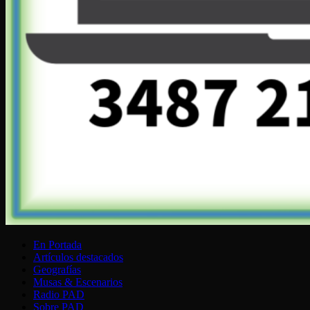
En Portada
Artículos destacados
Geografías
Musas & Escenarios
Radio PAD
Sobre PAD