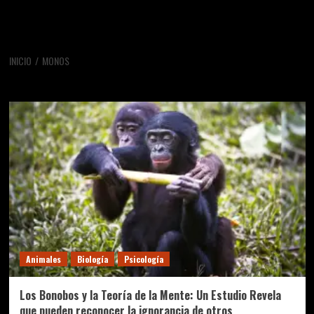
INICIO
MONOS
monos
Animales
Biología
Psicología
Los Bonobos y la Teoría de la Mente: Un Estudio Revela
que pueden reconocer la ignorancia de otros