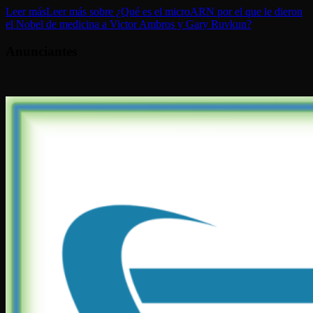
Leer más
Leer más sobre ¿Qué es el microARN por el que le dieron
el Nobel de medicina a Victor Ambros y Gary Ruvkun?
Anunciantes