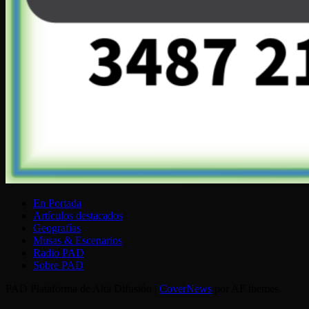
En Portada
Artículos destacados
Geografías
Musas & Escenarios
Radio PAD
Sobre PAD
PAD Plataforma de Alta Difusión
|
CoverNews
por AF themes.