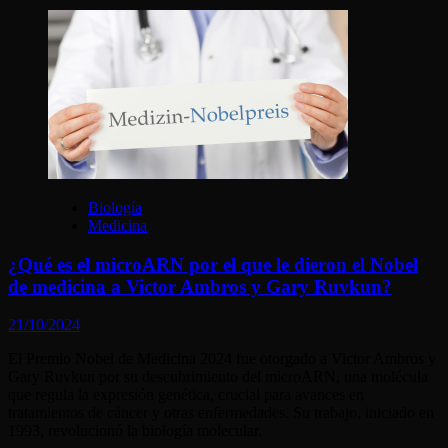
Biología
Medicina
¿Qué es el microARN por el que le dieron el Nobel
de medicina a Victor Ambros y Gary Ruvkun?
21/10/2024
El Premio Nobel de Medicina 2024 fue otorgado a Victor Ambros y
Gary Ruvkun por su descubrimiento del microARN, una molécula
que regula la expresión genética, crucial para avances en
tratamientos de cáncer y otras enfermedades. Su trabajo, iniciado en
1993, revolucionó la biología molecular​.