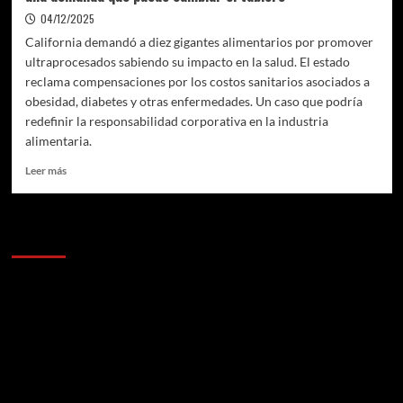
04/12/2025
California demandó a diez gigantes alimentarios por promover
ultraprocesados sabiendo su impacto en la salud. El estado
reclama compensaciones por los costos sanitarios asociados a
obesidad, diabetes y otras enfermedades. Un caso que podría
redefinir la responsabilidad corporativa en la industria
alimentaria.
Leer
Leer más
más
sobre
California
Anunciantes
vs.
las
gigantes
de
la
comida
ultraprocesada:
una
demanda
que