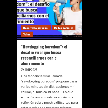
Desarrollo personal
Redes sociales
Salud
“Rawdogging boredom”: el
desafío viral que busca
reconciliarnos con el
aburrimiento
11/11/2025
Una tendencia viral llamada
“rawdogging boredom” propone pasar
varios minutos sin distracciones —ni
celular, ni música, ni nada—. Lo que
empezó como un reto se volvió una
reflexión sobre nuestra dificultad para
estar a solas con nosotros mismos.