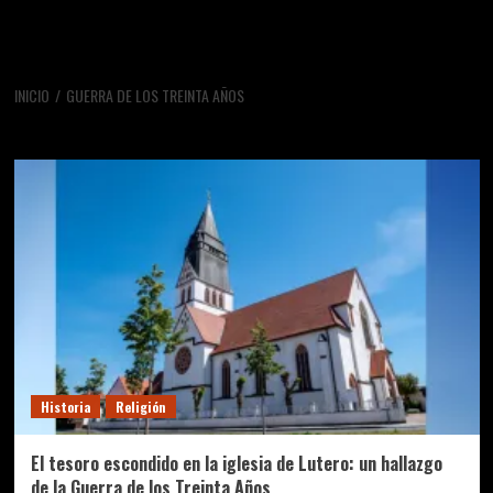
INICIO
GUERRA DE LOS TREINTA AÑOS
guerra de los treinta años
Historia
Religión
El tesoro escondido en la iglesia de Lutero: un hallazgo
de la Guerra de los Treinta Años