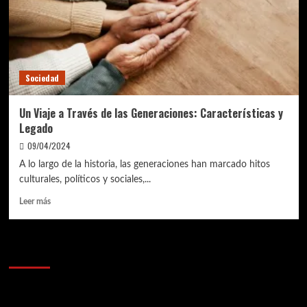
Sociedad
Un Viaje a Través de las Generaciones: Características y
Legado
09/04/2024
A lo largo de la historia, las generaciones han marcado hitos
culturales, políticos y sociales,...
Leer
Leer más
más
sobre
Un
Anunciantes
Viaje
a
Través
de
las