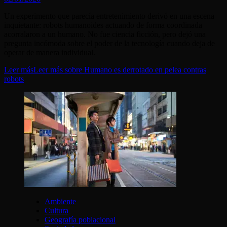
Un experimento que parecía entretenimiento derivó en una escena
inquietante: robots humanoides actuando de forma coordinada
acorralaron a un humano. No fue ciencia ficción, pero dejó una
pregunta incómoda sobre el poder de la tecnología cuando deja de
operar de manera individual.
Leer más
Leer más sobre Humano es derrotado en pelea contras
robots
Ambiente
Cultura
Geografía poblacional