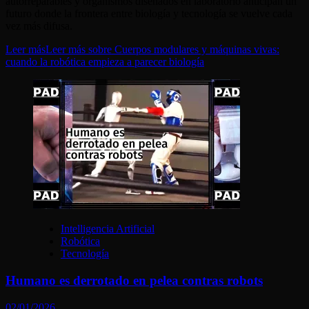
autorreparables y organismos diseñados en laboratorio anticipan un
futuro donde la frontera entre biología y tecnología se vuelve cada
vez más difusa.
Leer más
Leer más sobre Cuerpos modulares y máquinas vivas:
cuando la robótica empieza a parecer biología
Intelligencia Artificial
Robótica
Tecnología
Humano es derrotado en pelea contras robots
02/01/2026