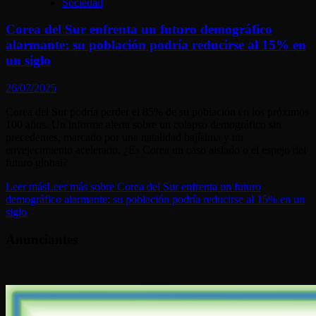
Sociedad
Corea del Sur enfrenta un futuro demográfico
alarmante: su población podría reducirse al 15% en
un siglo
26/07/2025
Corea del Sur podría perder el 85% de su población en los próximos
100 años. Un informe alerta sobre un colapso demográfico sin
precedentes, marcado por una natalidad bajísima y un
envejecimiento acelerado. ¿Es Corea un caso aislado o el espejo del
futuro global?
Leer más
Leer más sobre Corea del Sur enfrenta un futuro
demográfico alarmante: su población podría reducirse al 15% en un
siglo
Anunciantes